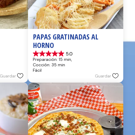
PAPAS GRATINADAS AL 
HORNO
5.0
5.0
Preparación: 15 min, 
de
Cocción: 35 min
5
Fácil
estrellas.
Guardar
Guardar
2
reseñas