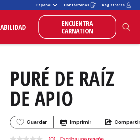
Español
Contáctanos
Registrarse
Opens
in
a
new
ENCUENTRA
window
TABILIDAD
CARNATION
Bus
PURÉ DE RAÍZ 
DE APIO
Guardar
Imprimir
Comparti
(0)
Escriba una reseña