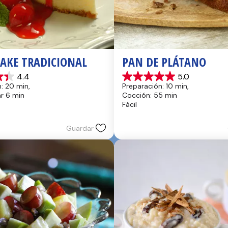
CAKE TRADICIONAL
PAN DE PLÁTANO
4.4
5.0
5.0
: 20 min, 
Preparación: 10 min, 
de
hr 6 min
Cocción: 55 min
5
Fácil
estrellas.
17
reseñas
Guardar