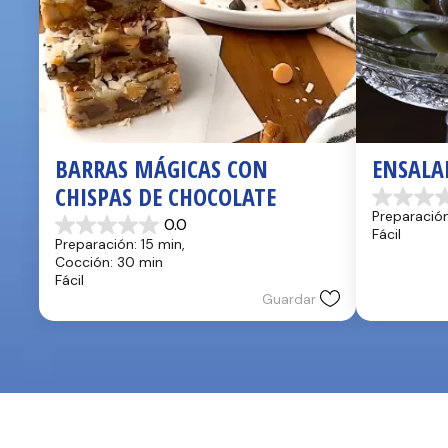
BARRAS MÁGICAS CON 
ENSALA
CHISPAS DE CHOCOLATE
0.0
Preparación
0.0
de
0.0
Fácil
5
Preparación: 15 min, 
de
estrellas.
Cocción: 30 min
5
Fácil
estrellas.
Guardar