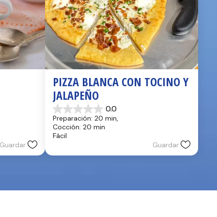
PIZZA BLANCA CON TOCINO Y 
JALAPEÑO
0.0
0.0
Preparación: 20 min, 
de
Cocción: 20 min
5
Fácil
estrellas.
Guardar
Guardar