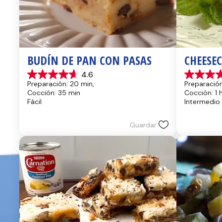
BUDÍN DE PAN CON PASAS
CHEESE
4.6
4.6
4.4
Preparación: 20 min, 
Preparación
de
de
Cocción: 35 min
Cocción: 1 
5
5
Fácil
Intermedio
estrellas.
estrellas.
14
8
reseñas
reseñas
Guardar