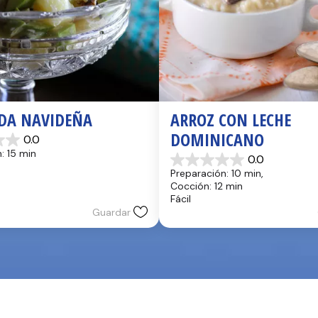
DA NAVIDEÑA
ARROZ CON LECHE 
DOMINICANO
0.0
: 15 min
0.0
0.0
Preparación: 10 min, 
de
Cocción: 12 min
5
Fácil
estrellas.
Guardar