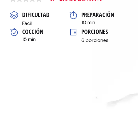
Sin
puntuación
Enlace
DIFICULTAD
PREPARACIÓN 
en
la
10 min
Fácil
misma
COCCIÓN 
PORCIONES
página.
15 min
6 porciones