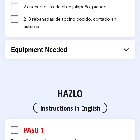
2 cucharaditas de chile jalapeño, picado
2-3 rebanadas de tocino cocido, cortado en 
cubitos
Equipment Needed
Maceta
Pan
Cuchara
Horno
HAZLO
Hoja para hornear
Instructions in English
Cuchara de cocina
Cacerola
PASO 1