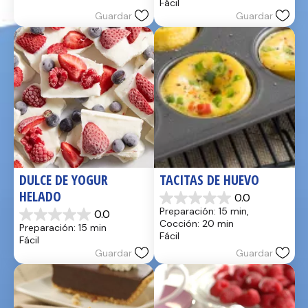
Fácil
17
estrellas.
Guardar
Guardar
reseñas
2
reseñas
DULCE DE YOGUR 
TACITAS DE HUEVO
HELADO
0.0
0.0
Preparación: 15 min, 
0.0
de
0.0
Cocción: 20 min
Preparación: 15 min
5
de
Fácil
Fácil
estrellas.
5
Guardar
Guardar
estrellas.