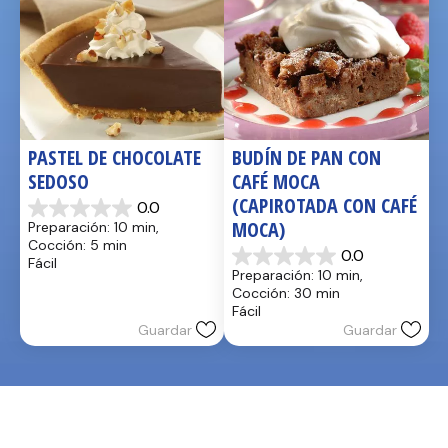
PASTEL DE CHOCOLATE 
BUDÍN DE PAN CON 
SEDOSO
CAFÉ MOCA 
(CAPIROTADA CON CAFÉ 
0.0
0.0
MOCA)
Preparación: 10 min, 
de
Cocción: 5 min
5
0.0
Fácil
0.0
estrellas.
Preparación: 10 min, 
de
Cocción: 30 min
5
Fácil
estrellas.
Guardar
Guardar