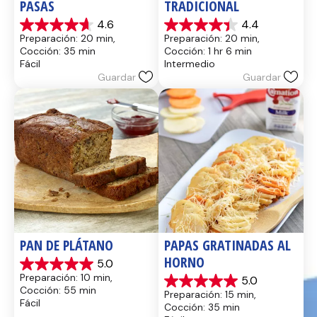
PASAS
TRADICIONAL
4.6
4.4
4.6
4.4
Preparación: 20 min, 
Preparación: 20 min, 
de
de
Cocción: 35 min
Cocción: 1 hr 6 min
5
5
Fácil
Intermedio
estrellas.
estrellas.
Guardar
Guardar
14
8
reseñas
reseñas
PAN DE PLÁTANO
PAPAS GRATINADAS AL 
HORNO
5.0
5.0
Preparación: 10 min, 
5.0
de
5.0
Cocción: 55 min
Preparación: 15 min, 
5
de
Fácil
Cocción: 35 min
estrellas.
5