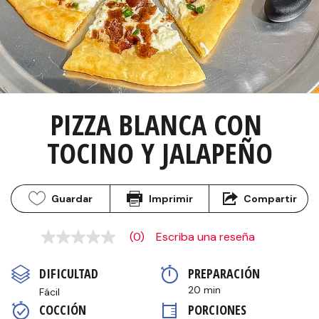
PIZZA BLANCA CON 
TOCINO Y JALAPEÑO
Guardar
Imprimir
Compartir
(0)
Escriba una reseña
Sin
puntuación
Enlace
DIFICULTAD
PREPARACIÓN 
en
la
20 min
Fácil
misma
COCCIÓN 
PORCIONES
página.