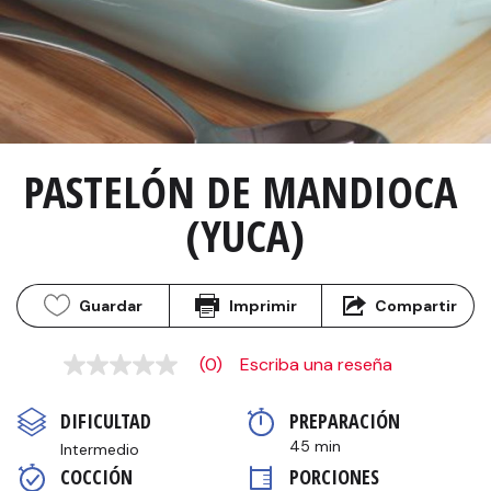
PASTELÓN DE MANDIOCA 
(YUCA)
Guardar
Imprimir
Compartir
(0)
Escriba una reseña
Sin
puntuación
Enlace
DIFICULTAD
PREPARACIÓN 
en
la
45 min
Intermedio
misma
COCCIÓN 
PORCIONES
página.