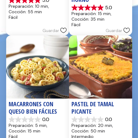
5.0
5.0
Preparación: 10 min, 
5.0
de
5.0
Cocción: 55 min
Preparación: 15 min, 
5
de
Fácil
Cocción: 35 min
estrellas.
5
Fácil
17
estrellas.
Guardar
Guardar
reseñas
2
reseñas
MACARRONES CON 
PASTEL DE TAMAL 
QUESO BIEN FÁCILES
PICANTE
0.0
0.0
0.0
0.0
Preparación: 5 min, 
Preparación: 20 min, 
de
de
Cocción: 15 min
Cocción: 50 min
5
5
Fácil
Intermedio