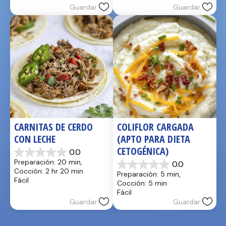
estrellas.
estrellas.
Guardar
Guardar
CARNITAS DE CERDO 
COLIFLOR CARGADA 
CON LECHE
(APTO PARA DIETA 
CETOGÉNICA)
0.0
0.0
Preparación: 20 min, 
0.0
de
0.0
Cocción: 2 hr 20 min
Preparación: 5 min, 
5
de
Fácil
Cocción: 5 min
estrellas.
5
Fácil
estrellas.
Guardar
Guardar