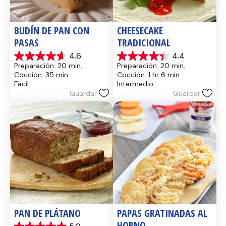
BUDÍN DE PAN CON 
CHEESECAKE 
PASAS
TRADICIONAL
4.6
4.4
4.6
4.4
Preparación: 20 min, 
Preparación: 20 min, 
de
de
Cocción: 35 min
Cocción: 1 hr 6 min
5
5
Fácil
Intermedio
estrellas.
estrellas.
Guardar
Guardar
14
8
reseñas
reseñas
PAN DE PLÁTANO
PAPAS GRATINADAS AL 
HORNO