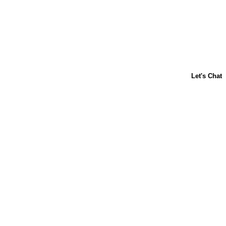
ACERCA DE NOSOTROS
CONTÁCTANOS
PREGUNTAS FRECUENTES
LIBBY'S