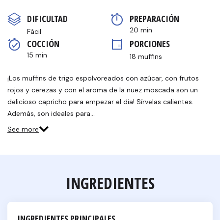
puntuación
Enlace
DIFICULTAD
PREPARACIÓN 
en
la
20 min
Fácil
misma
COCCIÓN 
PORCIONES
página.
15 min
18 muffins
¡Los muffins de trigo espolvoreados con azúcar, con frutos
rojos y cerezas y con el aroma de la nuez moscada son un
delicioso capricho para empezar el día! Sírvelas calientes.
Además, son ideales para…
See more
INGREDIENTES
INGREDIENTES PRINCIPALES