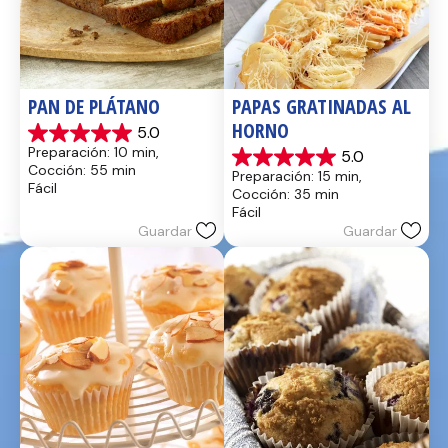
PAN DE PLÁTANO
PAPAS GRATINADAS AL 
HORNO
5.0
5.0
Preparación: 10 min, 
5.0
de
5.0
Cocción: 55 min
Preparación: 15 min, 
5
de
Fácil
Cocción: 35 min
estrellas.
5
Fácil
17
estrellas.
Guardar
Guardar
reseñas
2
reseñas