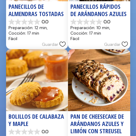
PANECILLOS DE 
PANECILLOS RÁPIDOS 
ALMENDRAS TOSTADAS
DE ARÁNDANOS AZULES
0.0
0.0
0.0
0.0
Preparación: 12 min, 
Preparación: 10 min, 
de
de
Cocción: 17 min
Cocción: 17 min
5
5
Fácil
Fácil
estrellas.
estrellas.
Guardar
Guardar
BOLILLOS DE CALABAZA 
PAN DE CHEESECAKE DE 
Y MAPLE
ARÁNDANOS AZULES Y 
LIMÓN CON STREUSEL
0.0
0.0