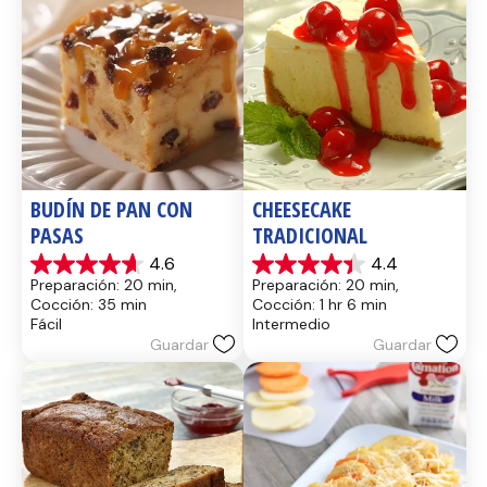
BUDÍN DE PAN CON 
CHEESECAKE 
PASAS
TRADICIONAL
4.6
4.4
4.6
4.4
Preparación: 20 min, 
Preparación: 20 min, 
de
de
Cocción: 35 min
Cocción: 1 hr 6 min
5
5
Fácil
Intermedio
estrellas.
estrellas.
Guardar
Guardar
14
8
reseñas
reseñas