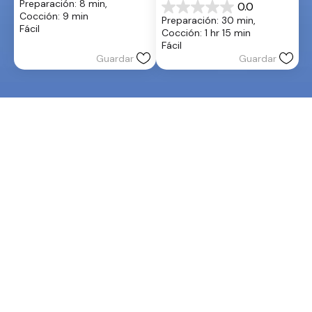
Preparación: 8 min, 
0.0
de
0.0
Cocción: 9 min
Preparación: 30 min, 
5
de
Fácil
Cocción: 1 hr 15 min
estrellas.
5
Fácil
estrellas.
Guardar
Guardar