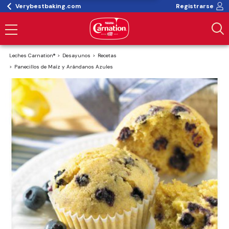
Verybestbaking.com
Registrarse
Leches Carnation®
Desayunos
Recetas
Panecillos de Maíz y Arándanos Azules