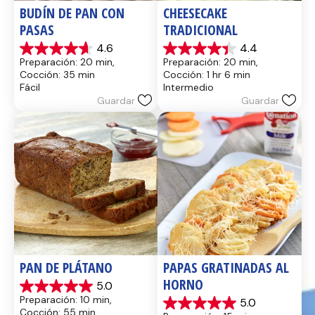
BUDÍN DE PAN CON 
CHEESECAKE 
PASAS
TRADICIONAL
4.6
4.4
4.6
4.4
Preparación: 20 min, 
Preparación: 20 min, 
de
de
Cocción: 35 min
Cocción: 1 hr 6 min
5
5
Fácil
Intermedio
estrellas.
estrellas.
Guardar
Guardar
14
8
reseñas
reseñas
PAN DE PLÁTANO
PAPAS GRATINADAS AL 
HORNO
5.0
5.0
Preparación: 10 min, 
5.0
de
5.0
Cocción: 55 min