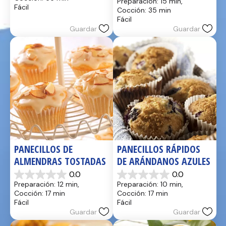
Preparación: 15 min, 
5
de
Fácil
Cocción: 35 min
estrellas.
5
Fácil
17
estrellas.
Guardar
Guardar
reseñas
2
reseñas
PANECILLOS DE 
PANECILLOS RÁPIDOS 
ALMENDRAS TOSTADAS
DE ARÁNDANOS AZULES
0.0
0.0
0.0
0.0
Preparación: 12 min, 
Preparación: 10 min, 
de
de
Cocción: 17 min
Cocción: 17 min
5
5
Fácil
Fácil
estrellas.
estrellas.
Guardar
Guardar