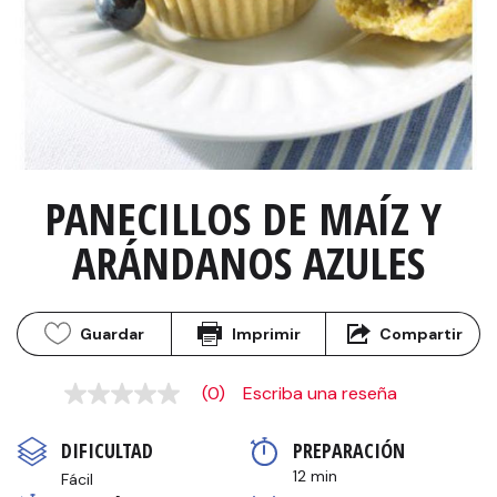
PANECILLOS DE MAÍZ Y 
ARÁNDANOS AZULES
Guardar
Imprimir
Compartir
(0)
Escriba una reseña
Sin
puntuación
Enlace
DIFICULTAD
PREPARACIÓN 
en
la
12 min
Fácil
misma