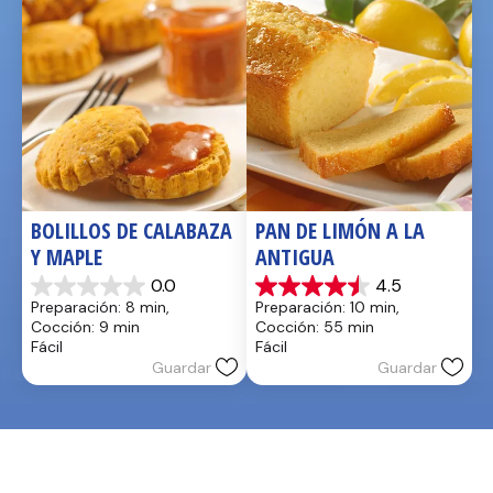
BOLILLOS DE CALABAZA 
PAN DE LIMÓN A LA 
Y MAPLE
ANTIGUA
0.0
4.5
0.0
4.5
Preparación: 8 min, 
Preparación: 10 min, 
de
de
Cocción: 9 min
Cocción: 55 min
5
5
Fácil
Fácil
estrellas.
estrellas.
Guardar
Guardar
2
reseñas