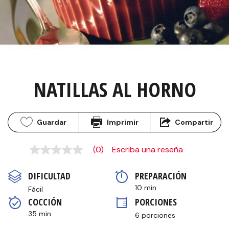
NATILLAS AL HORNO
Guardar
Imprimir
Compartir
(0)
Escriba una reseña
Sin
puntuación
Enlace
DIFICULTAD
PREPARACIÓN 
en
la
10 min
Fácil
misma
COCCIÓN 
PORCIONES
página.
35 min
6 porciones