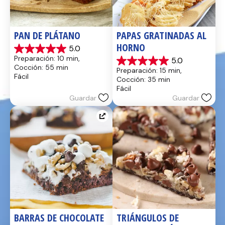
PAN DE PLÁTANO
PAPAS GRATINADAS AL 
HORNO
5.0
5.0
Preparación: 10 min, 
5.0
de
5.0
Cocción: 55 min
Preparación: 15 min, 
5
de
Fácil
Cocción: 35 min
estrellas.
5
Fácil
17
estrellas.
Guardar
Guardar
reseñas
2
reseñas
BARRAS DE CHOCOLATE 
TRIÁNGULOS DE 