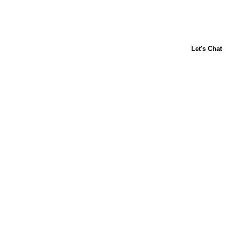
ACERCA DE NOSOTROS
CONTÁCTANOS
PREGUNTAS FRECUENTES
LIBBY'S
TOLL HOUSE