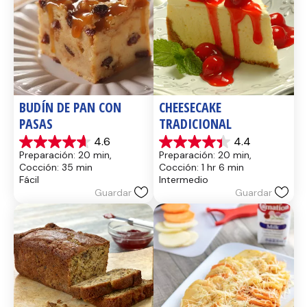
BUDÍN DE PAN CON 
CHEESECAKE 
PASAS
TRADICIONAL
4.6
4.4
4.6
4.4
Preparación: 20 min, 
Preparación: 20 min, 
de
de
Cocción: 35 min
Cocción: 1 hr 6 min
5
5
Fácil
Intermedio
estrellas.
estrellas.
Guardar
Guardar
14
8
reseñas
reseñas