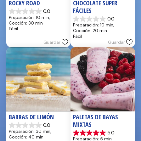
ROCKY ROAD
CHOCOLATE SÚPER 
FÁCILES
0.0
0.0
Preparación: 10 min, 
0.0
de
0.0
Cocción: 30 min
Preparación: 10 min, 
5
de
Fácil
Cocción: 20 min
estrellas.
5
Fácil
estrellas.
Guardar
Guardar
BARRAS DE LIMÓN
PALETAS DE BAYAS 
MIXTAS
0.0
0.0
Preparación: 30 min, 
5.0
de
5.0
Cocción: 40 min
Preparación: 5 min
5