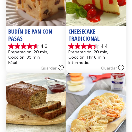
BUDÍN DE PAN CON 
CHEESECAKE 
PASAS
TRADICIONAL
4.6
4.4
4.6
4.4
Preparación: 20 min, 
Preparación: 20 min, 
de
de
Cocción: 35 min
Cocción: 1 hr 6 min
5
5
Fácil
Intermedio
estrellas.
estrellas.
Guardar
Guardar
13
8
reseñas
reseñas