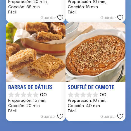
Preparación: 20 min, 
Preparación: 10 min, 
de
de
Cocción: 55 min
Cocción: 15 min
5
5
Fácil
Fácil
estrellas.
estrellas.
Guardar
Guardar
BARRAS DE DÁTILES
SOUFFLÉ DE CAMOTE
0.0
0.0
0.0
0.0
Preparación: 15 min, 
Preparación: 10 min, 
de
de
Cocción: 20 min
Cocción: 40 min
5
5
Fácil
Fácil
estrellas.
estrellas.
Guardar
Guardar