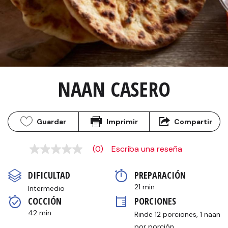
NAAN CASERO
Guardar
Imprimir
Compartir
(0)
Escriba una reseña
Sin
puntuación
Enlace
DIFICULTAD
PREPARACIÓN 
en
la
21 min
Intermedio
misma
COCCIÓN 
PORCIONES
página.
42 min
Rinde 12 porciones, 1 naan 
por porción