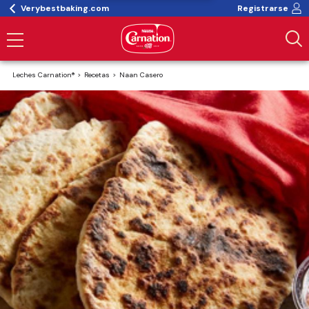
Verybestbaking.com
Registrarse
Leches Carnation®
Recetas
Naan Casero