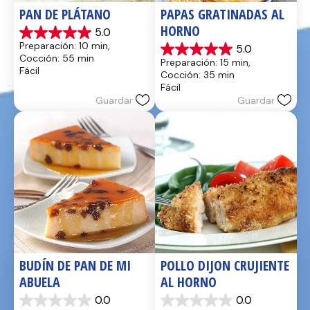
PAN DE PLÁTANO
PAPAS GRATINADAS AL 
HORNO
5.0
5.0
Preparación: 10 min, 
5.0
de
5.0
Cocción: 55 min
Preparación: 15 min, 
5
de
Fácil
Cocción: 35 min
estrellas.
5
Fácil
17
estrellas.
Guardar
Guardar
reseñas
2
reseñas
BUDÍN DE PAN DE MI 
POLLO DIJON CRUJIENTE 
ABUELA
AL HORNO
0.0
0.0
0.0
0.0