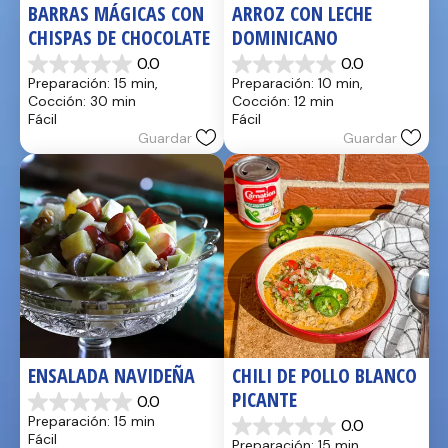
BARRAS MÁGICAS CON 
ARROZ CON LECHE 
CHISPAS DE CHOCOLATE
DOMINICANO
0.0
0.0
0.0
0.0
Preparación: 15 min, 
Preparación: 10 min, 
de
de
Cocción: 30 min
Cocción: 12 min
5
5
Fácil
Fácil
estrellas.
estrellas.
Guardar
Guardar
ENSALADA NAVIDEÑA
CHILI DE POLLO BLANCO 
PICANTE
0.0
0.0
Preparación: 15 min
0.0
de
0.0
Fácil
Preparación: 15 min, 
5