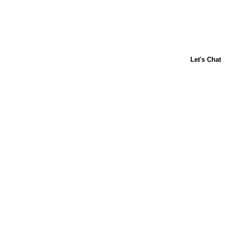
ACERCA DE NOSOTROS
CONTÁCTANOS
PREGUNTAS FRECUENTES
LIBBY'S
TOLL HOUSE