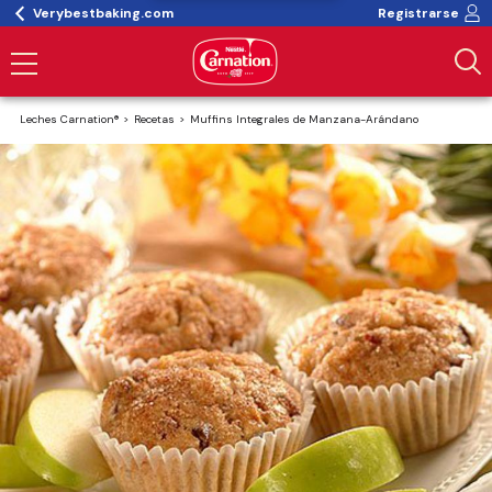
Verybestbaking.com
Registrarse
Leches Carnation®
Recetas
Muffins Integrales de Manzana-Arándano