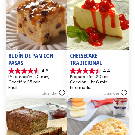
BUDÍN DE PAN CON 
CHEESECAKE 
PASAS
TRADICIONAL
4.6
4.4
4.6
4.4
Preparación: 20 min, 
Preparación: 20 min, 
de
de
Cocción: 35 min
Cocción: 1 hr 6 min
5
5
Fácil
Intermedio
estrellas.
estrellas.
Guardar
Guardar
13
8
reseñas
reseñas