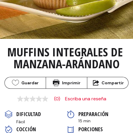
MUFFINS INTEGRALES DE 
MANZANA-ARÁNDANO
Guardar
Imprimir
Compartir
(0)
Escriba una reseña
Sin
puntuación
Enlace
DIFICULTAD
PREPARACIÓN 
en
la
15 min
Fácil
misma
COCCIÓN 
PORCIONES
página.