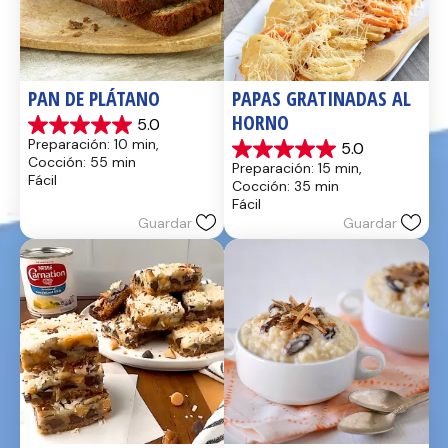
PAN DE PLÁTANO
PAPAS GRATINADAS AL 
HORNO
5.0
5.0
Preparación: 10 min, 
5.0
de
5.0
Cocción: 55 min
Preparación: 15 min, 
5
de
Fácil
Cocción: 35 min
estrellas.
5
Fácil
17
estrellas.
Guardar
Guardar
reseñas
2
reseñas