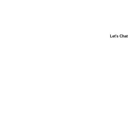
ACERCA DE NOSOTROS
CONTÁCTANOS
PREGUNTAS FRECUENTES
LIBBY'S
TOLL HOUSE