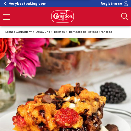
Verybestbaking.com
Registrarse
Leches Carnation®
Desayuno
Recetas
Horneado de Tostada Francesa