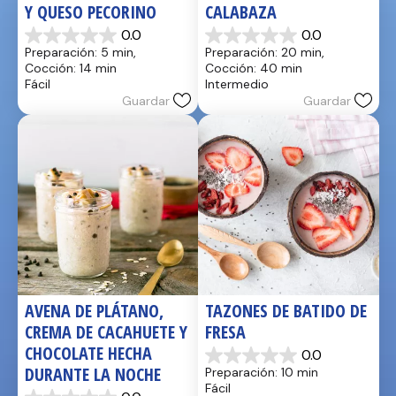
Y QUESO PECORINO
CALABAZA
0.0
0.0
0.0
0.0
Preparación: 5 min, 
Preparación: 20 min, 
de
de
Cocción: 14 min
Cocción: 40 min
5
5
Fácil
Intermedio
estrellas.
estrellas.
Guardar
Guardar
AVENA DE PLÁTANO, 
TAZONES DE BATIDO DE 
CREMA DE CACAHUETE Y 
FRESA
CHOCOLATE HECHA 
0.0
0.0
DURANTE LA NOCHE
Preparación: 10 min
de
Fácil
5