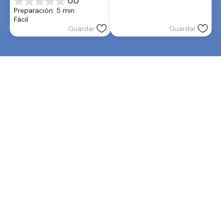
0.0
0.0
estrellas.
Preparación: 5 min
de
Fácil
5
Guardar
Guardar
estrellas.