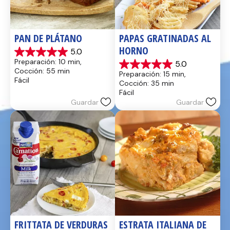
PAN DE PLÁTANO
PAPAS GRATINADAS AL 
HORNO
5.0
5.0
Preparación: 10 min, 
5.0
de
5.0
Cocción: 55 min
Preparación: 15 min, 
5
de
Fácil
Cocción: 35 min
estrellas.
5
Fácil
17
estrellas.
Guardar
Guardar
reseñas
2
reseñas
FRITTATA DE VERDURAS 
ESTRATA ITALIANA DE 