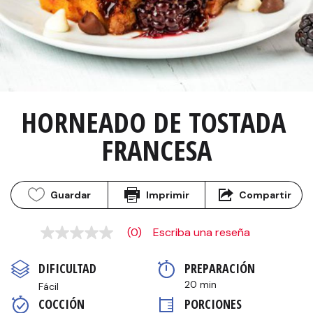
HORNEADO DE TOSTADA 
FRANCESA
Guardar
Imprimir
Compartir
(0)
Escriba una reseña
Sin
puntuación
Enlace
DIFICULTAD
PREPARACIÓN 
en
la
20 min
Fácil
misma
COCCIÓN 
PORCIONES
página.