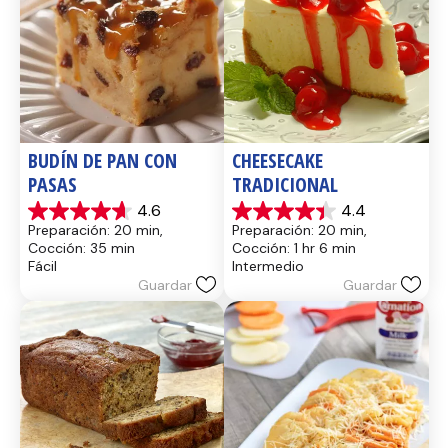
BUDÍN DE PAN CON 
CHEESECAKE 
PASAS
TRADICIONAL
4.6
4.4
4.6
4.4
Preparación: 20 min, 
Preparación: 20 min, 
de
de
Cocción: 35 min
Cocción: 1 hr 6 min
5
5
Fácil
Intermedio
estrellas.
estrellas.
Guardar
Guardar
14
8
reseñas
reseñas