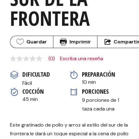
FRONTERA
Guardar
Imprimir
Comparti
(0)
Escriba una reseña
Sin
puntuación
Enlace
DIFICULTAD
PREPARACIÓN 
en
la
10 min
Fácil
misma
COCCIÓN 
PORCIONES
página.
45 min
9 porciones de 1 
taza cada una
Este gratinado de pollo y arroz al estilo del sur de la
frontera le dará un toque especial a la cena de pollo