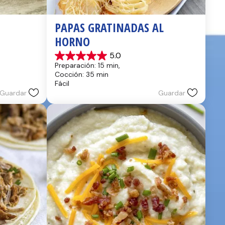
PAPAS GRATINADAS AL 
HORNO
5.0
5.0
Preparación: 15 min, 
de
Cocción: 35 min
5
Fácil
estrellas.
Guardar
Guardar
2
reseñas