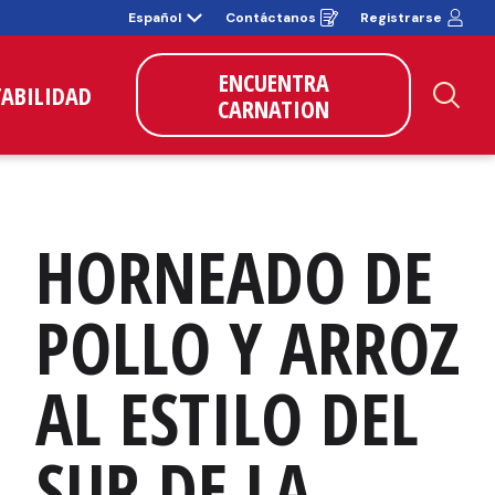
Español
Contáctanos
Registrarse
Opens
in
a
new
ENCUENTRA
window
TABILIDAD
CARNATION
Bus
HORNEADO DE 
POLLO Y ARROZ 
AL ESTILO DEL 
SUR DE LA 