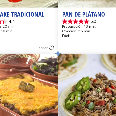
CAKE TRADICIONAL
PAN DE PLÁTANO
4.4
5.0
5.0
: 20 min, 
Preparación: 10 min, 
de
hr 6 min
Cocción: 55 min
5
Fácil
estrellas.
17
reseñas
Guardar