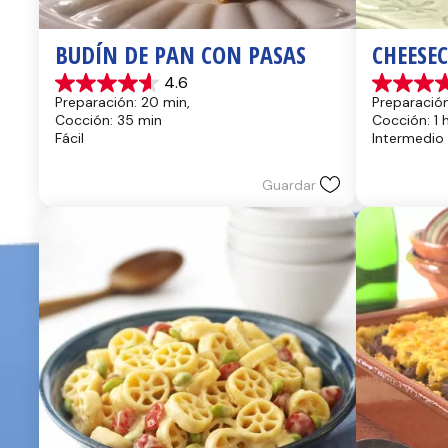
BUDÍN DE PAN CON PASAS
CHEESE
4.6
4.6
4.4
Preparación: 20 min, 
Preparación
de
de
Cocción: 35 min
Cocción: 1 
5
5
Fácil
Intermedio
estrellas.
estrellas.
13
8
reseñas
reseñas
Guardar