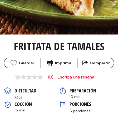
FRITTATA DE TAMALES
Guardar
Imprimir
Compartir
(0)
Escriba una reseña
Sin
puntuación
Enlace
DIFICULTAD
PREPARACIÓN 
en
la
10 min
Fácil
misma
COCCIÓN 
PORCIONES
página.
15 min
6 porciones