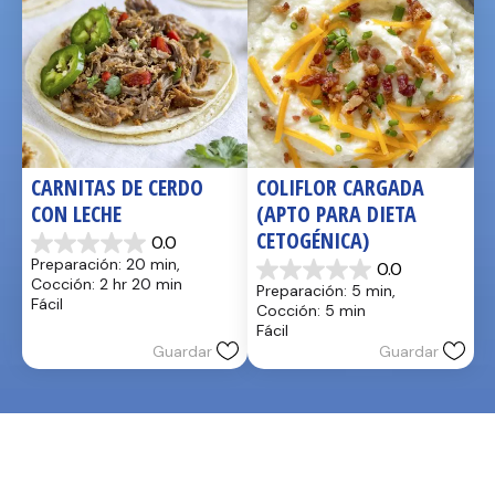
CARNITAS DE CERDO 
COLIFLOR CARGADA 
CON LECHE
(APTO PARA DIETA 
CETOGÉNICA)
0.0
0.0
Preparación: 20 min, 
0.0
de
0.0
Cocción: 2 hr 20 min
Preparación: 5 min, 
5
de
Fácil
Cocción: 5 min
estrellas.
5
Fácil
estrellas.
Guardar
Guardar