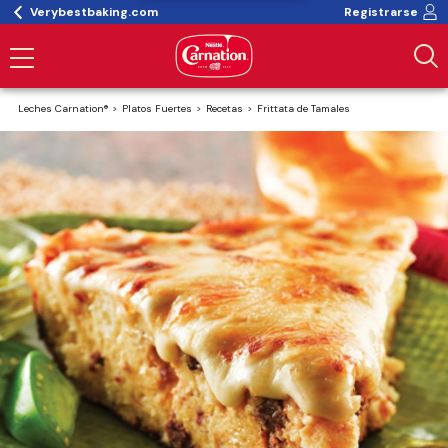
Verybestbaking.com
Registrarse
Leches Carnation®
Platos Fuertes
Recetas
Frittata de Tamales