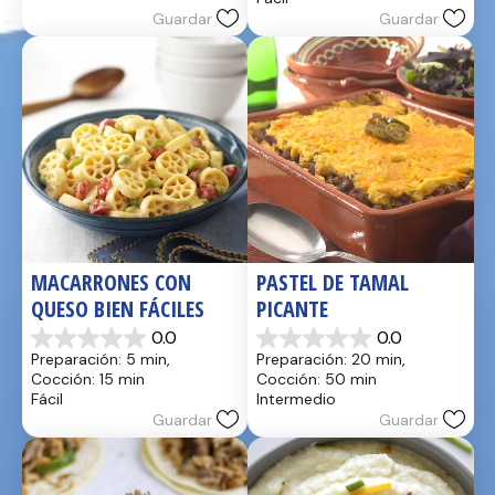
estrellas.
Guardar
Guardar
reseñas
2
reseñas
MACARRONES CON 
PASTEL DE TAMAL 
QUESO BIEN FÁCILES
PICANTE
0.0
0.0
0.0
0.0
Preparación: 5 min, 
Preparación: 20 min, 
de
de
Cocción: 15 min
Cocción: 50 min
5
5
Fácil
Intermedio
estrellas.
estrellas.
Guardar
Guardar