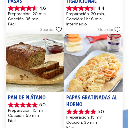
PASAS
TRADICIONAL
4.6
4.4
4.6
4.4
Preparación: 20 min, 
Preparación: 20 min, 
de
de
Cocción: 35 min
Cocción: 1 hr 6 min
5
5
Fácil
Intermedio
estrellas.
estrellas.
Guardar
Guardar
13
8
reseñas
reseñas
PAN DE PLÁTANO
PAPAS GRATINADAS AL 
HORNO
5.0
5.0
Preparación: 10 min, 
5.0
de
5.0
Cocción: 55 min
Preparación: 15 min, 
5
de
Fácil
Cocción: 35 min
estrellas.
5
Fácil
17