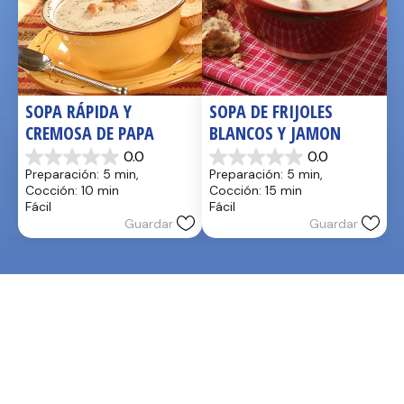
SOPA RÁPIDA Y 
SOPA DE FRIJOLES 
CREMOSA DE PAPA
BLANCOS Y JAMON
0.0
0.0
0.0
0.0
Preparación: 5 min, 
Preparación: 5 min, 
de
de
Cocción: 10 min
Cocción: 15 min
5
5
Fácil
Fácil
estrellas.
estrellas.
Guardar
Guardar