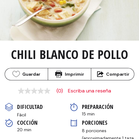
CHILI BLANCO DE POLLO
Guardar
Imprimir
Compartir
(0)
Escriba una reseña
Sin
puntuación
Enlace
DIFICULTAD
PREPARACIÓN 
en
la
15 min
Fácil
misma
COCCIÓN 
PORCIONES
página.
20 min
8 porciones 
(aproximadamente 1 taza 