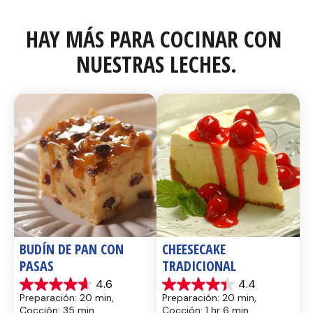
HAY MÁS PARA COCINAR CON 
NUESTRAS LECHES.
BUDÍN DE PAN CON 
CHEESECAKE 
PASAS
TRADICIONAL
4.6
4.4
4.6
4.4
Preparación: 20 min, 
Preparación: 20 min, 
de
de
Cocción: 35 min
Cocción: 1 hr 6 min