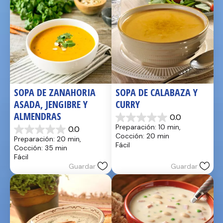
SOPA DE ZANAHORIA 
SOPA DE CALABAZA Y 
ASADA, JENGIBRE Y 
CURRY
ALMENDRAS
0.0
0.0
Preparación: 10 min, 
0.0
de
0.0
Cocción: 20 min
Preparación: 20 min, 
5
de
Fácil
Cocción: 35 min
estrellas.
5
Fácil
estrellas.
Guardar
Guardar