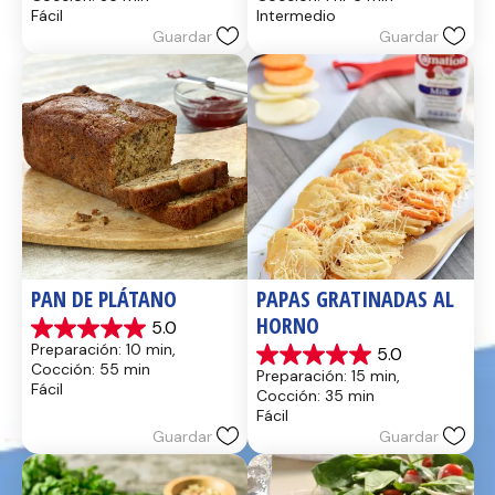
5
5
Fácil
Intermedio
estrellas.
estrellas.
Guardar
Guardar
14
8
reseñas
reseñas
PAN DE PLÁTANO
PAPAS GRATINADAS AL 
HORNO
5.0
5.0
Preparación: 10 min, 
5.0
de
5.0
Cocción: 55 min
Preparación: 15 min, 
5
de
Fácil
Cocción: 35 min
estrellas.
5
Fácil
17
estrellas.
Guardar
Guardar
reseñas
2
reseñas