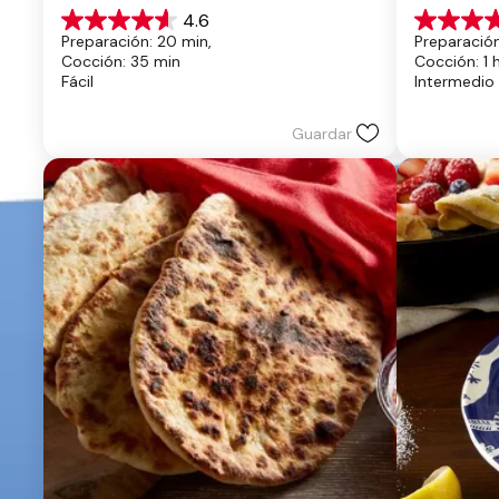
4.6
4.6
4.4
Preparación: 20 min, 
Preparación
de
de
Cocción: 35 min
Cocción: 1 
5
5
Fácil
Intermedio
estrellas.
estrellas.
13
8
reseñas
reseñas
Guardar