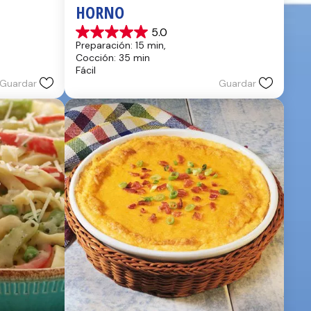
HORNO
5.0
5.0
Preparación: 15 min, 
de
Cocción: 35 min
5
Fácil
estrellas.
Guardar
Guardar
2
reseñas