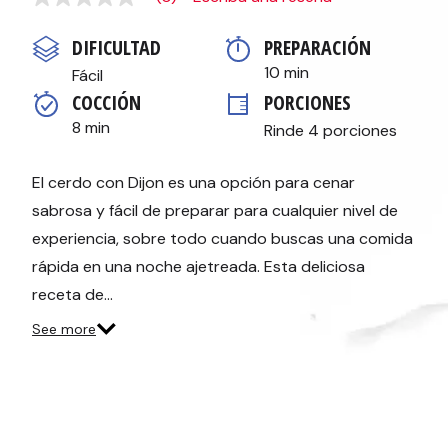
Sin
puntuación
Enlace
DIFICULTAD
PREPARACIÓN 
en
la
10 min
Fácil
misma
COCCIÓN 
PORCIONES
página.
8 min
Rinde 4 porciones
El cerdo con Dijon es una opción para cenar
sabrosa y fácil de preparar para cualquier nivel de
experiencia, sobre todo cuando buscas una comida
rápida en una noche ajetreada. Esta deliciosa
receta de…
See more