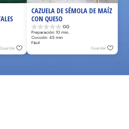
CAZUELA DE SÉMOLA DE MAÍZ 
TALES
CON QUESO
0.0
0.0
Preparación: 10 min, 
de
Cocción: 45 min
5
Fácil
estrellas.
Guardar
Guardar