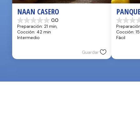
NAAN CASERO
PANQUE
0.0
0.0
0.0
Preparación: 21 min, 
Preparación
de
de
Cocción: 42 min
Cocción: 15
5
5
Intermedio
Fácil
estrellas.
estrellas.
Guardar