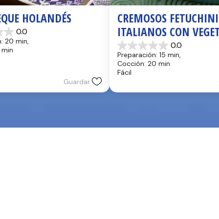
QUE HOLANDÉS
CREMOSOS FETUCHINI 
ITALIANOS CON VEGE
0.0
: 20 min, 
0.0
0.0
 min
Preparación: 15 min, 
de
Cocción: 20 min
5
Fácil
estrellas.
Guardar