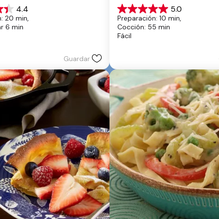
4.4
5.0
5.0
: 20 min, 
Preparación: 10 min, 
de
hr 6 min
Cocción: 55 min
5
Fácil
estrellas.
17
reseñas
Guardar