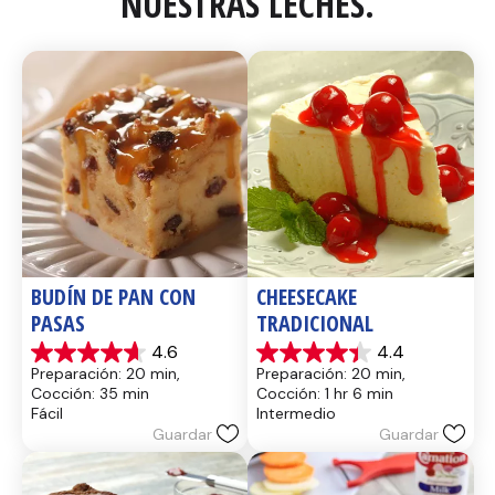
NUESTRAS LECHES.
BUDÍN DE PAN CON 
CHEESECAKE 
PASAS
TRADICIONAL
4.6
4.4
4.6
4.4
Preparación: 20 min, 
Preparación: 20 min, 
de
de
Cocción: 35 min
Cocción: 1 hr 6 min
5
5
Fácil
Intermedio
estrellas.
estrellas.
Guardar
Guardar
14
8
reseñas
reseñas