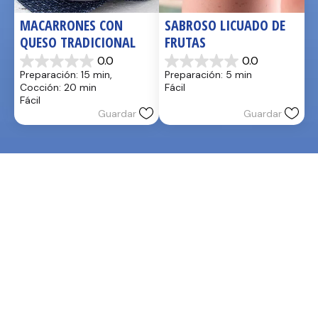
MACARRONES CON 
SABROSO LICUADO DE 
QUESO TRADICIONAL
FRUTAS
0.0
0.0
0.0
0.0
Preparación: 15 min, 
Preparación: 5 min
de
de
Cocción: 20 min
Fácil
5
5
Fácil
estrellas.
estrellas.
Guardar
Guardar