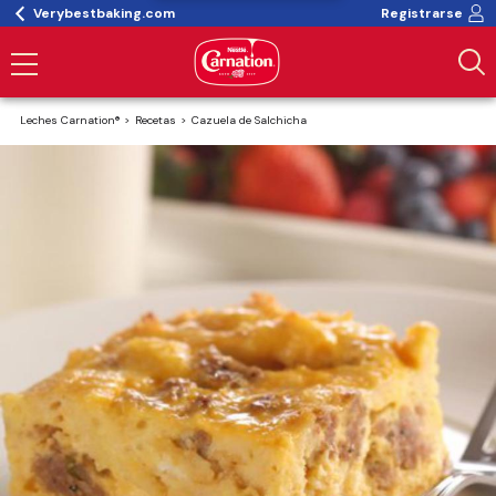
Verybestbaking.com
Registrarse
Leches Carnation®
Recetas
Cazuela de Salchicha