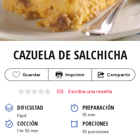
CAZUELA DE SALCHICHA
Guardar
Imprimir
Compartir
(0)
Escriba una reseña
Sin
puntuación
Enlace
DIFICULTAD
PREPARACIÓN 
en
la
15 min
Fácil
misma
COCCIÓN 
PORCIONES
página.
1 hr 10 min
10 porciones