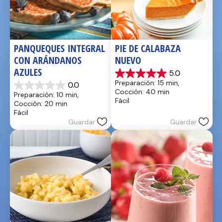
PANQUEQUES INTEGRAL 
PIE DE CALABAZA 
CON ARÁNDANOS 
NUEVO
AZULES
5.0
5.0
Preparación: 15 min, 
0.0
de
0.0
Cocción: 40 min
Preparación: 10 min, 
5
de
Fácil
Cocción: 20 min
estrellas.
5
Fácil
1
estrellas.
Guardar
Guardar
reseña