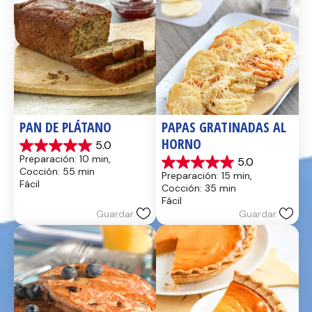
PAN DE PLÁTANO
PAPAS GRATINADAS AL 
HORNO
5.0
5.0
Preparación: 10 min, 
5.0
de
5.0
Cocción: 55 min
Preparación: 15 min, 
5
de
Fácil
Cocción: 35 min
estrellas.
5
Fácil
17
estrellas.
Guardar
Guardar
reseñas
2
reseñas