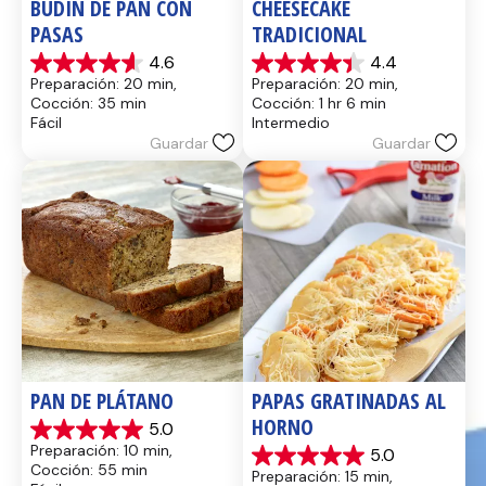
BUDÍN DE PAN CON 
CHEESECAKE 
PASAS
TRADICIONAL
4.6
4.4
4.6
4.4
Preparación: 20 min, 
Preparación: 20 min, 
de
de
Cocción: 35 min
Cocción: 1 hr 6 min
5
5
Fácil
Intermedio
estrellas.
estrellas.
Guardar
Guardar
13
8
reseñas
reseñas
PAN DE PLÁTANO
PAPAS GRATINADAS AL 
HORNO
5.0
5.0
Preparación: 10 min, 
5.0
de
5.0
Cocción: 55 min
Preparación: 15 min, 
5
de