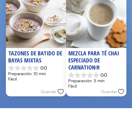
TAZONES DE BATIDO DE 
MEZCLA PARA TÉ CHAI 
BAYAS MIXTAS
ESPECIADO DE 
CARNATION®
0.0
0.0
Preparación: 10 min
0.0
de
0.0
Fácil
Preparación: 5 min
5
de
Fácil
estrellas.
5
Guardar
Guardar
estrellas.