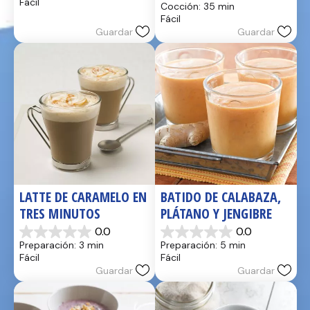
Fácil
Cocción: 35 min
estrellas.
5
Fácil
17
estrellas.
Guardar
Guardar
reseñas
2
reseñas
LATTE DE CARAMELO EN 
BATIDO DE CALABAZA, 
TRES MINUTOS
PLÁTANO Y JENGIBRE
0.0
0.0
0.0
0.0
Preparación: 3 min
Preparación: 5 min
de
de
Fácil
Fácil
5
5
Guardar
Guardar
estrellas.
estrellas.