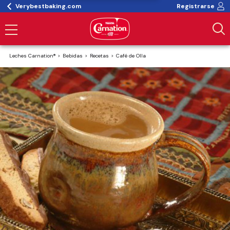
Verybestbaking.com
Registrarse
Leches Carnation®
Bebidas
Recetas
Café de Olla