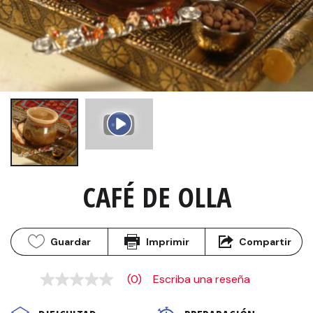
CAFÉ DE OLLA
Guardar
Imprimir
Compartir
(0)
Escriba una reseña
Sin
puntuación
Enlace