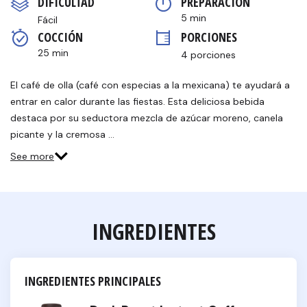
DIFICULTAD
PREPARACIÓN 
en
la
5 min
Fácil
misma
COCCIÓN 
PORCIONES
página.
25 min
4 porciones
El café de olla (café con especias a la mexicana) te ayudará a
entrar en calor durante las fiestas. Esta deliciosa bebida
destaca por su seductora mezcla de azúcar moreno, canela
picante y la cremosa …
See more
INGREDIENTES
INGREDIENTES PRINCIPALES