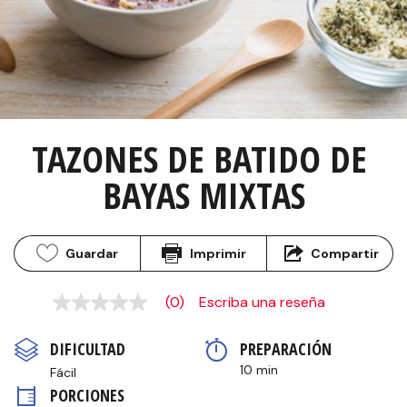
TAZONES DE BATIDO DE 
BAYAS MIXTAS
Guardar
Imprimir
Compartir
(0)
Escriba una reseña
Sin
puntuación
Enlace
DIFICULTAD
PREPARACIÓN 
en
la
10 min
Fácil
misma
PORCIONES
página.