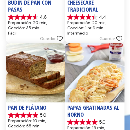
BUDÍN DE PAN CON 
CHEESECAKE 
PASAS
TRADICIONAL
4.6
4.4
4.6
4.4
Preparación: 20 min, 
Preparación: 20 min, 
de
de
Cocción: 35 min
Cocción: 1 hr 6 min
5
5
Fácil
Intermedio
estrellas.
estrellas.
Guardar
Guardar
13
8
reseñas
reseñas
PAN DE PLÁTANO
PAPAS GRATINADAS AL 
HORNO
5.0
5.0
Preparación: 10 min, 
5.0
de
5.0
Cocción: 55 min
Preparación: 15 min, 
5
de