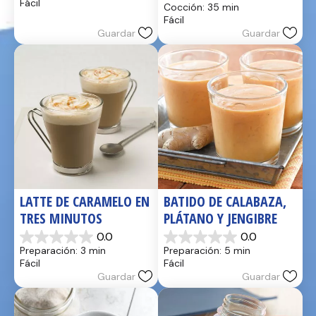
Fácil
Cocción: 35 min
estrellas.
5
Fácil
17
estrellas.
Guardar
Guardar
reseñas
2
reseñas
LATTE DE CARAMELO EN 
BATIDO DE CALABAZA, 
TRES MINUTOS
PLÁTANO Y JENGIBRE
0.0
0.0
0.0
0.0
Preparación: 3 min
Preparación: 5 min
de
de
Fácil
Fácil
5
5
Guardar
Guardar
estrellas.
estrellas.