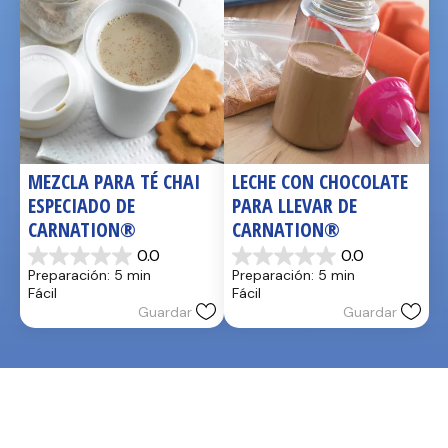
MEZCLA PARA TÉ CHAI 
LECHE CON CHOCOLATE 
ESPECIADO DE 
PARA LLEVAR DE 
CARNATION®
CARNATION®
0.0
0.0
0.0
0.0
Preparación: 5 min
Preparación: 5 min
de
de
Fácil
Fácil
5
5
Guardar
Guardar
estrellas.
estrellas.