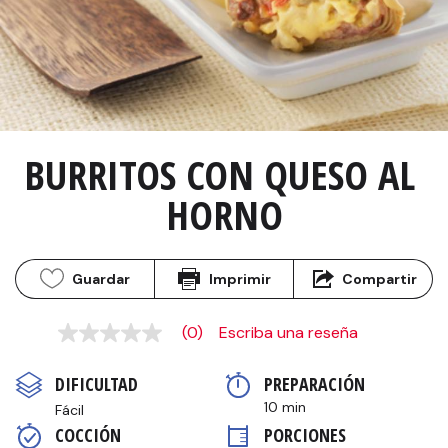
BURRITOS CON QUESO AL 
HORNO
Guardar
Imprimir
Compartir
(0)
Escriba una reseña
Sin
puntuación
Enlace
DIFICULTAD
PREPARACIÓN 
en
la
10 min
Fácil
misma
COCCIÓN 
PORCIONES
página.