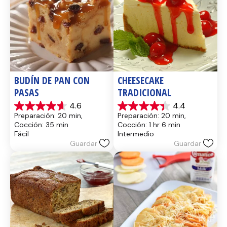
BUDÍN DE PAN CON 
CHEESECAKE 
PASAS
TRADICIONAL
4.6
4.4
4.6
4.4
Preparación: 20 min, 
Preparación: 20 min, 
de
de
Cocción: 35 min
Cocción: 1 hr 6 min
5
5
Fácil
Intermedio
estrellas.
estrellas.
Guardar
Guardar
14
8
reseñas
reseñas