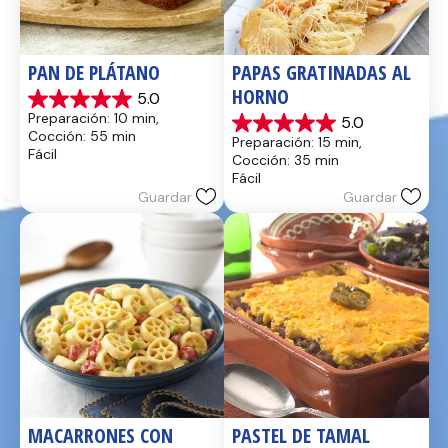
PAN DE PLÁTANO
PAPAS GRATINADAS AL 
HORNO
5.0
5.0
Preparación: 10 min, 
5.0
de
5.0
Cocción: 55 min
Preparación: 15 min, 
5
de
Fácil
Cocción: 35 min
estrellas.
5
Fácil
17
estrellas.
Guardar
Guardar
reseñas
2
reseñas
MACARRONES CON 
PASTEL DE TAMAL 