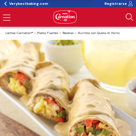
Verybestbaking.com
Registrarse
Leches Carnation®
Platos Fuertes
Recetas
Burritos con Queso Al Horno