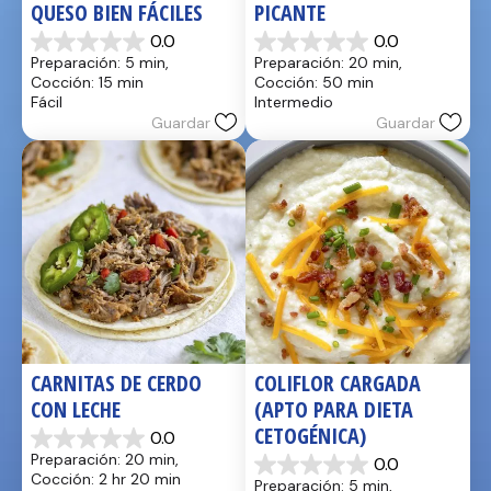
QUESO BIEN FÁCILES
PICANTE
0.0
0.0
0.0
0.0
Preparación: 5 min, 
Preparación: 20 min, 
de
de
Cocción: 15 min
Cocción: 50 min
5
5
Fácil
Intermedio
estrellas.
estrellas.
Guardar
Guardar
CARNITAS DE CERDO 
COLIFLOR CARGADA 
CON LECHE
(APTO PARA DIETA 
CETOGÉNICA)
0.0
0.0
Preparación: 20 min, 
0.0
de
0.0
Cocción: 2 hr 20 min
Preparación: 5 min, 
5