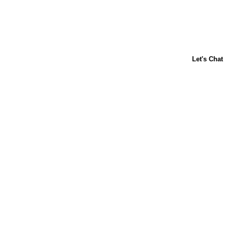
ACERCA DE NOSOTROS
CONTÁCTANOS
PREGUNTAS FRECUENTES
LIBBY'S
TOLL HOUSE