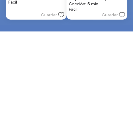
de
Fácil
Cocción: 5 min
estrellas.
5
Fácil
estrellas.
Guardar
Guardar