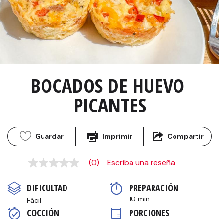
BOCADOS DE HUEVO 
PICANTES
Guardar
Imprimir
Compartir
(0)
Escriba una reseña
Sin
puntuación
Enlace
DIFICULTAD
PREPARACIÓN 
en
la
10 min
Fácil
misma
COCCIÓN 
PORCIONES
página.