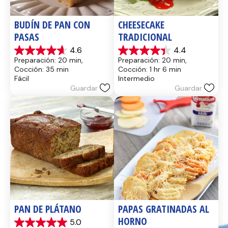
BUDÍN DE PAN CON 
CHEESECAKE 
PASAS
TRADICIONAL
4.6
4.4
4.6
4.4
Preparación: 20 min, 
Preparación: 20 min, 
de
de
Cocción: 35 min
Cocción: 1 hr 6 min
5
5
Fácil
Intermedio
estrellas.
estrellas.
Guardar
Guardar
14
8
reseñas
reseñas
PAN DE PLÁTANO
PAPAS GRATINADAS AL 
HORNO
5.0
5.0