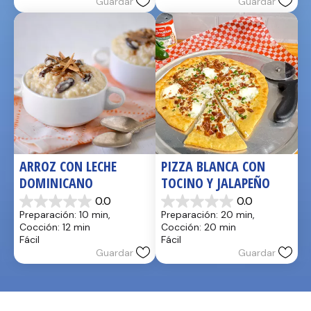
Guardar
Guardar
ARROZ CON LECHE 
PIZZA BLANCA CON 
DOMINICANO
TOCINO Y JALAPEÑO
0.0
0.0
0.0
0.0
Preparación: 10 min, 
Preparación: 20 min, 
de
de
Cocción: 12 min
Cocción: 20 min
5
5
Fácil
Fácil
estrellas.
estrellas.
Guardar
Guardar