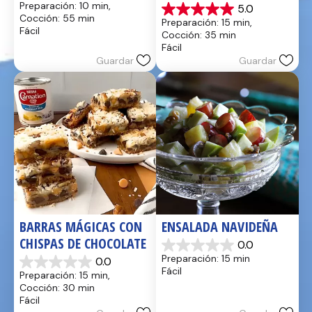
Preparación: 10 min, 
5.0
de
5.0
Cocción: 55 min
Preparación: 15 min, 
5
de
Fácil
Cocción: 35 min
estrellas.
5
Fácil
17
estrellas.
Guardar
Guardar
reseñas
2
reseñas
BARRAS MÁGICAS CON 
ENSALADA NAVIDEÑA
CHISPAS DE CHOCOLATE
0.0
0.0
Preparación: 15 min
0.0
de
0.0
Fácil
Preparación: 15 min, 
5
de
Cocción: 30 min
estrellas.
5
Fácil
estrellas.