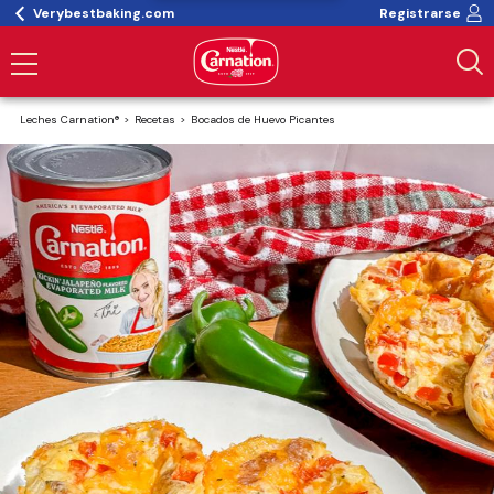
Verybestbaking.com
Registrarse
Leches Carnation®
Recetas
Bocados de Huevo Picantes