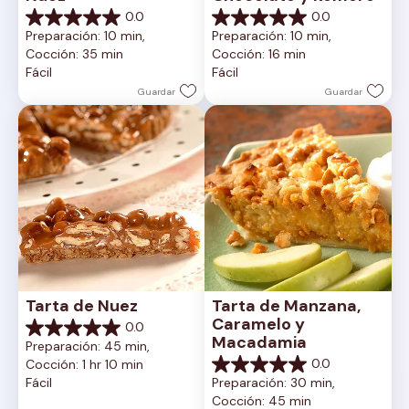
0.0
0.0
0.0
0.0
Preparación: 10 min, 
Preparación: 10 min, 
de
de
Cocción: 35 min
Cocción: 16 min
5
5
Fácil
Fácil
estrellas.
estrellas.
Guardar
Guardar
Tarta de Nuez
Tarta de Manzana, 
Caramelo y 
0.0
0.0
Macadamia
Preparación: 45 min, 
de
0.0
Cocción: 1 hr 10 min
5
0.0
Fácil
Preparación: 30 min, 
estrellas.
de
Cocción: 45 min
5