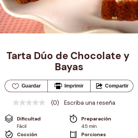
Tarta Dúo de Chocolate y 
Bayas
Guardar
Imprimir
Compartir
(0)
Escriba una reseña
Sin
puntuación
Enlace
Dificultad
Preparación 
en
la
Fácil
45 min
misma
Cocción 
Porciones
página.