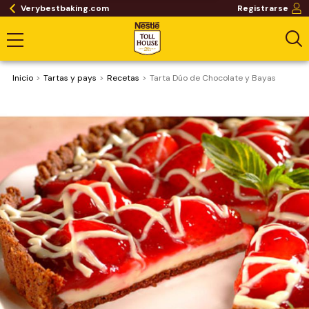
Verybestbaking.com
Registrarse
Inicio
Tartas y pays
Recetas
Tarta Dúo de Chocolate y Bayas