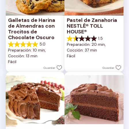
Galletas de Harina 
Pastel de Zanahoria 
de Almendras con 
NESTLÉ® TOLL 
Trocitos de 
HOUSE®
Chocolate Oscuro
1.5
1.5
5.0
Preparación: 20 min, 
de
5.0
Preparación: 10 min, 
Cocción: 37 min
5
de
Cocción: 13 min
Fácil
estrellas.
5
Fácil
2
estrellas.
reseñas
1
Guardar
Guardar
reseña