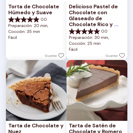
Torta de Chocolate 
Delicioso Pastel de 
Húmedo y Suave
Chocolate con 
Glaseado de 
0.0
0.0
Chocolate Rico y 
Preparación: 20 min, 
de
Cremoso
0.0
Cocción: 35 min
5
0.0
Fácil
Preparación: 30 min, 
estrellas.
de
Cocción: 25 min
5
Fácil
estrellas.
Guardar
Guardar
Tarta de Chocolate y 
Tarta de Satén de 
Nuez
Chocolate y Romero