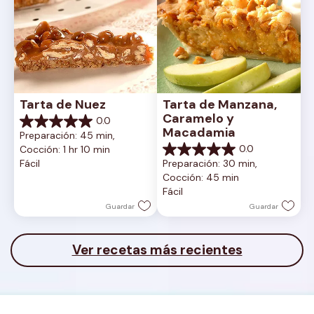
Tarta de Nuez
Tarta de Manzana, 
Caramelo y 
0.0
0.0
Macadamia
Preparación: 45 min, 
de
0.0
Cocción: 1 hr 10 min
5
0.0
Fácil
Preparación: 30 min, 
estrellas.
de
Cocción: 45 min
5
Fácil
estrellas.
Guardar
Guardar
Ver recetas más recientes