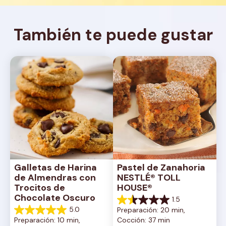
También te puede gustar
Galletas de Harina 
Pastel de Zanahoria 
de Almendras con 
NESTLÉ® TOLL 
Trocitos de 
HOUSE®
Chocolate Oscuro
1.5
1.5
5.0
Preparación: 20 min, 
de
5.0
Preparación: 10 min, 
Cocción: 37 min
5
de