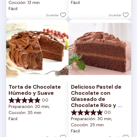
Cocción: 13 min
Fácil
estrellas.
5
Fácil
2
estrellas.
reseñas
1
Guardar
Guardar
reseña
Torta de Chocolate 
Delicioso Pastel de 
Húmedo y Suave
Chocolate con 
Glaseado de 
0.0
0.0
Chocolate Rico y 
Preparación: 20 min, 
de
Cremoso
0.0
Cocción: 35 min
5
0.0
Fácil
Preparación: 30 min, 
estrellas.
de
Cocción: 25 min
5
Fácil
estrellas.