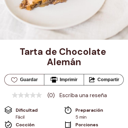
Tarta de Chocolate 
Alemán
Guardar
Imprimir
Compartir
(0)
Escriba una reseña
Sin
puntuación
Enlace
Dificultad
Preparación 
en
la
Fácil
5 min
misma
Cocción 
Porciones
página.