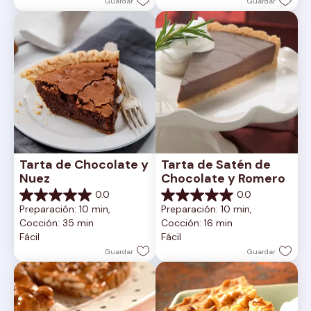
Guardar
Guardar
Tarta de Chocolate y 
Tarta de Satén de 
Nuez
Chocolate y Romero
0.0
0.0
0.0
0.0
Preparación: 10 min, 
Preparación: 10 min, 
de
de
Cocción: 35 min
Cocción: 16 min
5
5
Fácil
Fácil
estrellas.
estrellas.
Guardar
Guardar