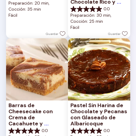
Chocolate Rico y 
Preparación: 20 min, 
de
Cremoso
0.0
Cocción: 35 min
5
0.0
Fácil
Preparación: 30 min, 
estrellas.
de
Cocción: 25 min
5
Fácil
estrellas.
Guardar
Guardar
Barras de 
Pastel Sin Harina de 
Cheesecake con 
Chocolate y Pecanas 
Crema de 
con Glaseado de 
Cacahuete y 
Albaricoque
Chocolate
0.0
0.0
0.0
0.0