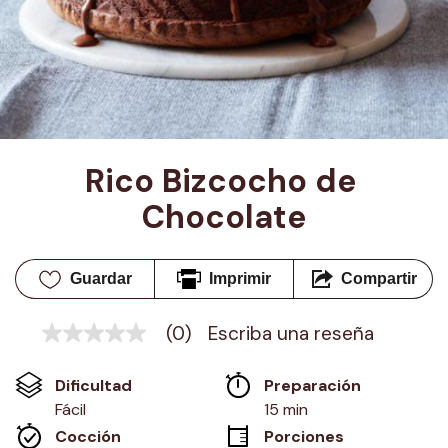
Rico Bizcocho de 
Chocolate
Guardar
Imprimir
Compartir
(0)
Escriba una reseña
Sin
puntuación
Enlace
Dificultad
Preparación 
en
la
Fácil
15 min
misma
Cocción 
Porciones
página.