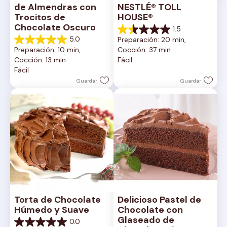
de Almendras con 
NESTLÉ® TOLL 
Trocitos de 
HOUSE®
Chocolate Oscuro
1.5
1.5
5.0
Preparación: 20 min, 
de
5.0
Preparación: 10 min, 
Cocción: 37 min
5
de
Cocción: 13 min
Fácil
estrellas.
5
Fácil
2
estrellas.
reseñas
1
Guardar
Guardar
reseña
Torta de Chocolate 
Delicioso Pastel de 
Húmedo y Suave
Chocolate con 
Glaseado de 
0.0
0.0