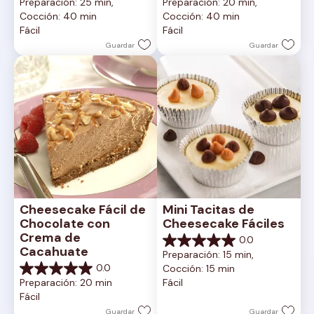
Preparación: 25 min, 
Preparación: 20 min, 
de
de
Cocción: 40 min
Cocción: 40 min
5
5
Fácil
Fácil
estrellas.
estrellas.
Guardar
Guardar
Cheesecake Fácil de 
Mini Tacitas de 
Chocolate con 
Cheesecake Fáciles
Crema de 
0.0
0.0
Cacahuate
Preparación: 15 min, 
de
0.0
Cocción: 15 min
5
0.0
Preparación: 20 min
Fácil
estrellas.
de
Fácil
5
estrellas.
Guardar
Guardar