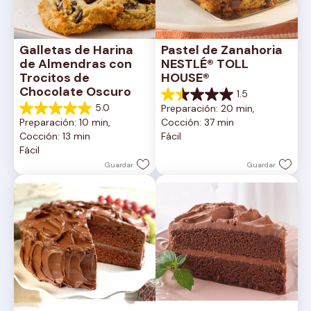
Galletas de Harina 
Pastel de Zanahoria 
de Almendras con 
NESTLÉ® TOLL 
Trocitos de 
HOUSE®
Chocolate Oscuro
1.5
1.5
5.0
Preparación: 20 min, 
de
5.0
Preparación: 10 min, 
Cocción: 37 min
5
de
Cocción: 13 min
Fácil
estrellas.
5
Fácil
2
estrellas.
reseñas
1
Guardar
Guardar
reseña