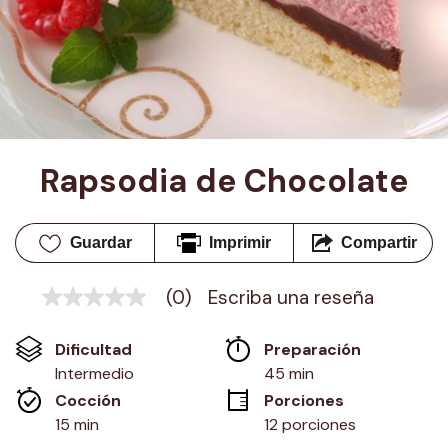
Rapsodia de Chocolate
Guardar
Imprimir
Compartir
(0)
Escriba una reseña
Sin
puntuación
Enlace
Dificultad
Preparación 
en
la
Intermedio
45 min
misma
Cocción 
Porciones
página.
15 min
12 porciones