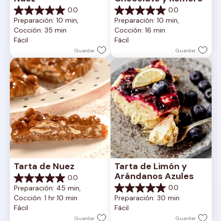
0.0
0.0
0.0
0.0
Preparación: 10 min, 
Preparación: 10 min, 
de
de
Cocción: 35 min
Cocción: 16 min
5
5
Fácil
Fácil
estrellas.
estrellas.
Guardar
Guardar
Tarta de Nuez
Tarta de Limón y 
Arándanos Azules
0.0
0.0
0.0
Preparación: 45 min, 
de
0.0
Cocción: 1 hr 10 min
Preparación: 30 min
5
de
Fácil
Fácil
estrellas.
5
estrellas.
Guardar
Guardar