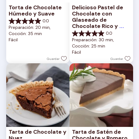
Torta de Chocolate 
Delicioso Pastel de 
Húmedo y Suave
Chocolate con 
Glaseado de 
0.0
0.0
Chocolate Rico y 
Preparación: 20 min, 
de
Cremoso
0.0
Cocción: 35 min
5
0.0
Fácil
Preparación: 30 min, 
estrellas.
de
Cocción: 25 min
5
Fácil
estrellas.
Guardar
Guardar
Tarta de Chocolate y 
Tarta de Satén de 
Nuez
Chocolate y Romero