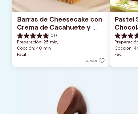
Barras de Cheesecake con 
Pastel 
Crema de Cacahuete y 
Chocola
Chocolate
Glasea
0.0
0.0
0.0
Preparación: 25 min, 
Preparación
de
de
Cocción: 40 min
Cocción: 4
5
5
Fácil
Fácil
estrellas.
estrellas.
Guardar