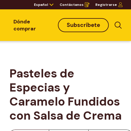
Español
Contáctanos
Registrarse
Opens
in
a
new
window
Dónde
Subscríbete
Bus
comprar
Pasteles de 
Especias y 
Caramelo Fundidos 
con Salsa de Crema