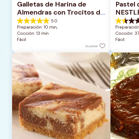
Galletas de Harina de 
Pastel 
Almendras con Trocitos de 
NESTL
Chocolate Oscuro
5.0
5.0
1.5
Preparación: 10 min, 
Preparación
de
de
Cocción: 13 min
Cocción: 3
5
5
Fácil
Fácil
estrellas.
estrellas.
1
2
Guardar
reseña
reseñas