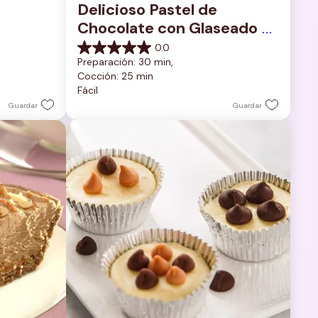
Delicioso Pastel de 
Chocolate con Glaseado 
de Chocolate Rico y 
0.0
0.0
Cremoso
Preparación: 30 min, 
de
Cocción: 25 min
5
Fácil
estrellas.
Guardar
Guardar