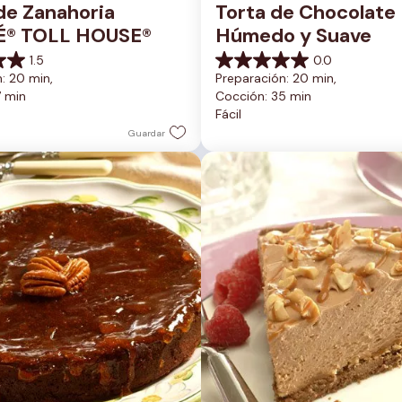
de Zanahoria 
Torta de Chocolate 
É® TOLL HOUSE®
Húmedo y Suave
1.5
0.0
0.0
: 20 min, 
Preparación: 20 min, 
de
7 min
Cocción: 35 min
5
Fácil
estrellas.
Guardar