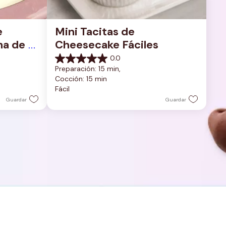
 
Mini Tacitas de 
a de 
Cheesecake Fáciles
0.0
0.0
Preparación: 15 min, 
de
Cocción: 15 min
5
Fácil
estrellas.
Guardar
Guardar