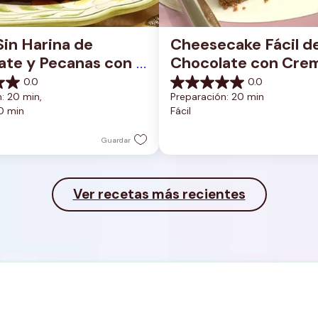
Sin Harina de 
Cheesecake Fácil de
te y Pecanas con 
Chocolate con Crem
do de Albaricoque
Cacahuate
0.0
0.0
0.0
: 20 min, 
Preparación: 20 min
de
0 min
Fácil
5
estrellas.
Guardar
Ver recetas más recientes