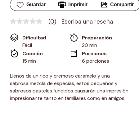
Guardar
Imprimir
Compartir
(0)
Escriba una reseña
Sin
puntuación
Enlace
Dificultad
Preparación 
en
la
Fácil
20 min
misma
Cocción 
Porciones
página.
15 min
6 porciones
Llenos de un rico y cremoso caramelo y una
sabrosa mezcla de especias, estos pequeños y
sabrosos pasteles fundidos causarán una impresión
impresionante tanto en familiares como en amigos.