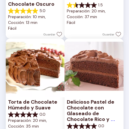
Chocolate Oscuro
1.5
1.5
5.0
Preparación: 20 min, 
de
5.0
Preparación: 10 min, 
Cocción: 37 min
5
de
Cocción: 13 min
Fácil
estrellas.
5
Fácil
2
estrellas.
reseñas
1
Guardar
Guardar
reseña
Torta de Chocolate 
Delicioso Pastel de 
Húmedo y Suave
Chocolate con 
Glaseado de 
0.0
0.0
Chocolate Rico y 
Preparación: 20 min, 
de
Cremoso
0.0
Cocción: 35 min
5
0.0