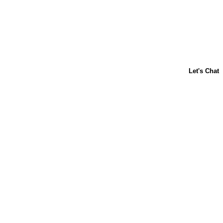
Acerca de nosotros
Contáctanos
Horneado para principiantes
Carnation
Libby's