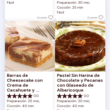
Fácil
Preparación: 30 min, 
estrellas.
de
Cocción: 25 min
5
Fácil
estrellas.
Guardar
Guardar
Barras de 
Pastel Sin Harina de 
Cheesecake con 
Chocolate y Pecanas 
Crema de 
con Glaseado de 
Cacahuete y 
Albaricoque
Chocolate
0.0
0.0
0.0
0.0
Preparación: 25 min, 
Preparación: 20 min, 
de
de
Cocción: 40 min
Cocción: 40 min
5
5