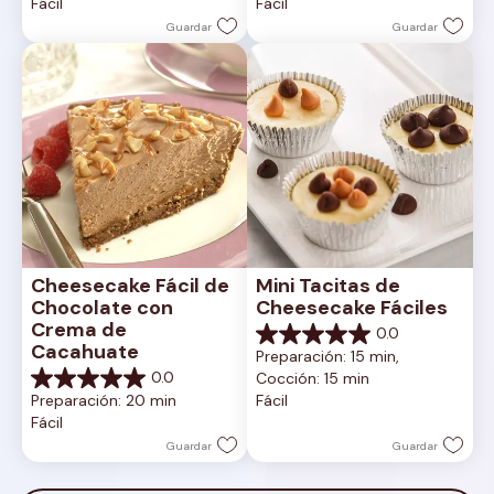
Fácil
Fácil
estrellas.
estrellas.
Guardar
Guardar
Cheesecake Fácil de 
Mini Tacitas de 
Chocolate con 
Cheesecake Fáciles
Crema de 
0.0
0.0
Cacahuate
Preparación: 15 min, 
de
0.0
Cocción: 15 min
5
0.0
Preparación: 20 min
Fácil
estrellas.
de
Fácil
5
estrellas.
Guardar
Guardar