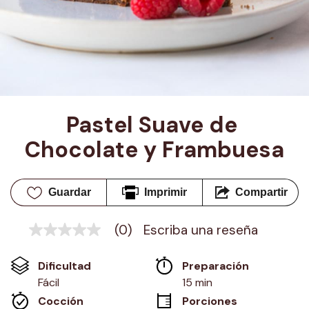
Pastel Suave de 
Chocolate y Frambuesa
Guardar
Imprimir
Compartir
(0)
Escriba una reseña
Sin
puntuación
Enlace
Dificultad
Preparación 
en
la
Fácil
15 min
misma
Cocción 
Porciones
página.