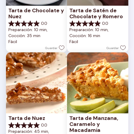
Tarta de Chocolate y 
Tarta de Satén de 
Nuez
Chocolate y Romero
0.0
0.0
0.0
0.0
Preparación: 10 min, 
Preparación: 10 min, 
de
de
Cocción: 35 min
Cocción: 16 min
5
5
Fácil
Fácil
estrellas.
estrellas.
Guardar
Guardar
Tarta de Nuez
Tarta de Manzana, 
Caramelo y 
0.0
0.0
Macadamia
Preparación: 45 min, 
de