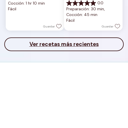
0.0
Cocción: 1 hr 10 min
5
0.0
Fácil
Preparación: 30 min, 
estrellas.
de
Cocción: 45 min
5
Fácil
estrellas.
Guardar
Guardar
Ver recetas más recientes