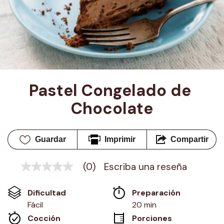
Pastel Congelado de 
Chocolate
Guardar
Imprimir
Compartir
(0)
Escriba una reseña
Sin
puntuación
Enlace
Dificultad
Preparación 
en
la
Fácil
20 min
misma
Cocción 
Porciones
página.