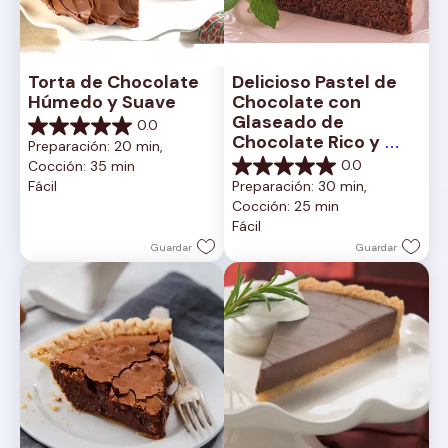
Torta de Chocolate 
Delicioso Pastel de 
Húmedo y Suave
Chocolate con 
Glaseado de 
0.0
0.0
Chocolate Rico y 
Preparación: 20 min, 
de
Cremoso
0.0
Cocción: 35 min
5
0.0
Fácil
Preparación: 30 min, 
estrellas.
de
Cocción: 25 min
5
Fácil
estrellas.
Guardar
Guardar