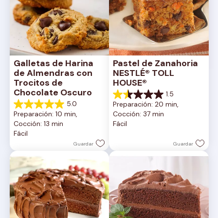
Galletas de Harina 
Pastel de Zanahoria 
de Almendras con 
NESTLÉ® TOLL 
Trocitos de 
HOUSE®
Chocolate Oscuro
1.5
1.5
5.0
Preparación: 20 min, 
de
5.0
Preparación: 10 min, 
Cocción: 37 min
5
de
Cocción: 13 min
Fácil
estrellas.
5
Fácil
2
estrellas.
reseñas
1
Guardar
Guardar
reseña