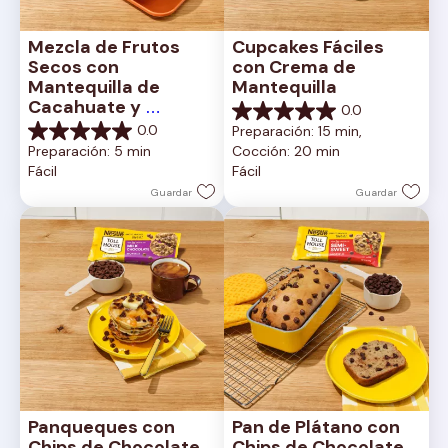
Mezcla de Frutos 
Cupcakes Fáciles 
Secos con 
con Crema de 
Mantequilla de 
Mantequilla
Cacahuate y 
0.0
0.0
Chocolate con Leche
0.0
Preparación: 15 min, 
de
0.0
Preparación: 5 min
Cocción: 20 min
5
de
Fácil
Fácil
estrellas.
5
estrellas.
Guardar
Guardar
Panqueques con 
Pan de Plátano con 
Chips de Chocolate 
Chips de Chocolate