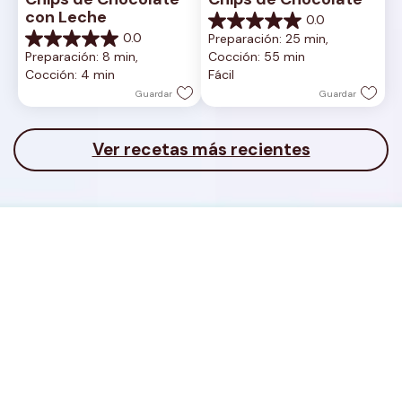
con Leche
0.0
0.0
0.0
Preparación: 25 min, 
de
0.0
Preparación: 8 min, 
Cocción: 55 min
5
de
Cocción: 4 min
Fácil
estrellas.
5
estrellas.
Guardar
Guardar
Ver recetas más recientes