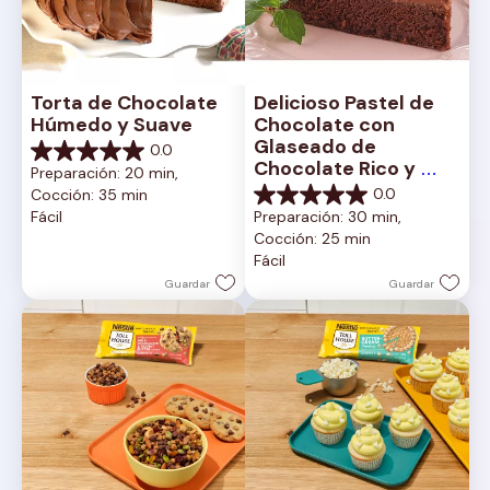
Torta de Chocolate 
Delicioso Pastel de 
Húmedo y Suave
Chocolate con 
Glaseado de 
0.0
0.0
Chocolate Rico y 
Preparación: 20 min, 
de
Cremoso
0.0
Cocción: 35 min
5
0.0
Fácil
Preparación: 30 min, 
estrellas.
de
Cocción: 25 min
5
Fácil
estrellas.
Guardar
Guardar