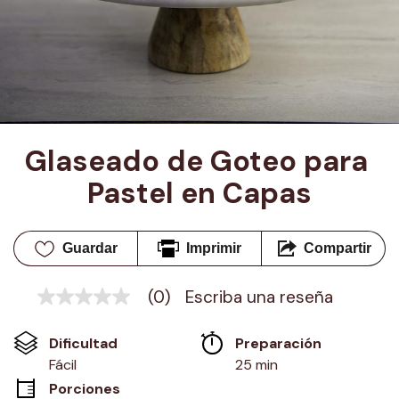
Glaseado de Goteo para 
Pastel en Capas
Guardar
Imprimir
Compartir
(0)
Escriba una reseña
Sin
puntuación
Enlace
Dificultad
Preparación 
en
la
Fácil
25 min
misma
Porciones
página.