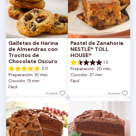
Galletas de Harina 
Pastel de Zanahoria 
de Almendras con 
NESTLÉ® TOLL 
Trocitos de 
HOUSE®
Chocolate Oscuro
1.5
1.5
5.0
Preparación: 20 min, 
de
5.0
Preparación: 10 min, 
Cocción: 37 min
5
de
Cocción: 13 min
Fácil
estrellas.
5
Fácil
2
estrellas.
reseñas
1
Guardar
Guardar
reseña