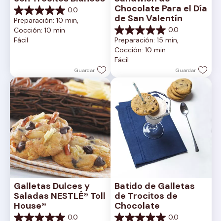
Chocolate Para el Día 
0.0
0.0
de San Valentín
Preparación: 10 min, 
de
0.0
Cocción: 10 min
5
0.0
Fácil
Preparación: 15 min, 
estrellas.
de
Cocción: 10 min
5
Fácil
estrellas.
Guardar
Guardar
Galletas Dulces y 
Batido de Galletas 
Saladas NESTLÉ® Toll 
de Trocitos de 
House®
Chocolate
0.0
0.0