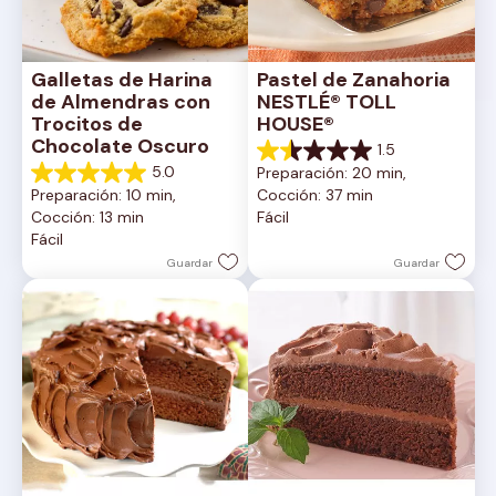
Galletas de Harina 
Pastel de Zanahoria 
de Almendras con 
NESTLÉ® TOLL 
Trocitos de 
HOUSE®
Chocolate Oscuro
1.5
1.5
5.0
Preparación: 20 min, 
de
5.0
Preparación: 10 min, 
Cocción: 37 min
5
de
Cocción: 13 min
Fácil
estrellas.
5
Fácil
2
estrellas.
reseñas
1
Guardar
Guardar
reseña