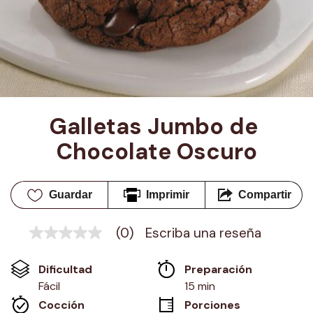
Galletas Jumbo de 
Chocolate Oscuro
Guardar
Imprimir
Compartir
(0)
Escriba una reseña
Sin
puntuación
Enlace
Dificultad
Preparación 
en
la
Fácil
15 min
misma
Cocción 
Porciones
página.