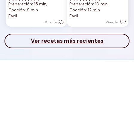
0.0
0.0
Preparación: 15 min, 
Preparación: 10 min, 
de
de
Cocción: 9 min
Cocción: 12 min
5
5
Fácil
Fácil
estrellas.
estrellas.
Guardar
Guardar
Ver recetas más recientes