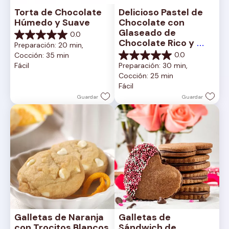
Torta de Chocolate 
Delicioso Pastel de 
Húmedo y Suave
Chocolate con 
Glaseado de 
0.0
0.0
Chocolate Rico y 
Preparación: 20 min, 
de
Cremoso
0.0
Cocción: 35 min
5
0.0
Fácil
Preparación: 30 min, 
estrellas.
de
Cocción: 25 min
5
Fácil
estrellas.
Guardar
Guardar
Galletas de Naranja 
Galletas de 
con Trocitos Blancos
Sándwich de 