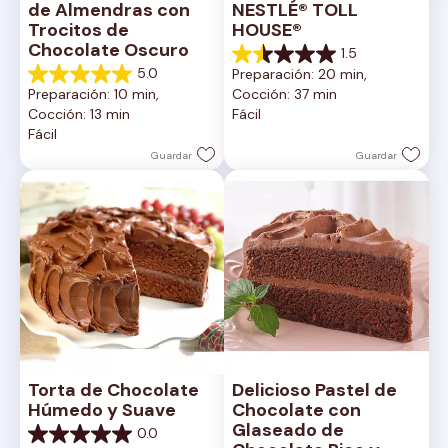
de Almendras con 
NESTLÉ® TOLL 
Trocitos de 
HOUSE®
Chocolate Oscuro
1.5
1.5
5.0
Preparación: 20 min, 
de
5.0
Preparación: 10 min, 
Cocción: 37 min
5
de
Cocción: 13 min
Fácil
estrellas.
5
Fácil
2
estrellas.
reseñas
1
Guardar
Guardar
reseña
Torta de Chocolate 
Delicioso Pastel de 
Húmedo y Suave
Chocolate con 
Glaseado de 
0.0
0.0