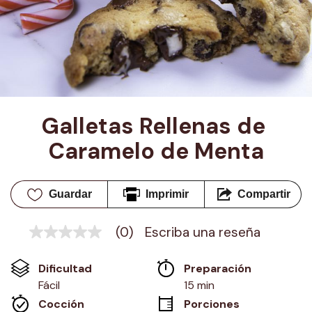
Galletas Rellenas de 
Caramelo de Menta
Guardar
Imprimir
Compartir
(0)
Escriba una reseña
Sin
puntuación
Enlace
Dificultad
Preparación 
en
la
Fácil
15 min
misma
Cocción 
Porciones
página.