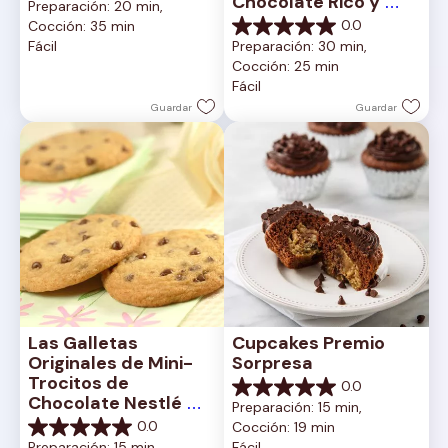
Chocolate Rico y 
Preparación: 20 min, 
de
Cremoso
0.0
Cocción: 35 min
5
0.0
Fácil
Preparación: 30 min, 
estrellas.
de
Cocción: 25 min
5
Fácil
estrellas.
Guardar
Guardar
Las Galletas 
Cupcakes Premio 
Originales de Mini-
Sorpresa
Trocitos de 
0.0
0.0
Chocolate Nestlé 
Preparación: 15 min, 
de
Toll House
0.0
Cocción: 19 min
5
0.0
Preparación: 15 min, 
Fácil