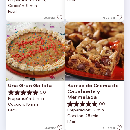
estrellas.
de
Cocción: 9 min
5
Fácil
estrellas.
Guardar
Guardar
Una Gran Galleta
Barras de Crema de 
Cacahuete y 
0.0
0.0
Mermelada
Preparación: 5 min, 
de
0.0
Cocción: 18 min
5
0.0
Fácil
Preparación: 12 min, 
estrellas.
de
Cocción: 25 min
5
Fácil
estrellas.
Guardar
Guardar