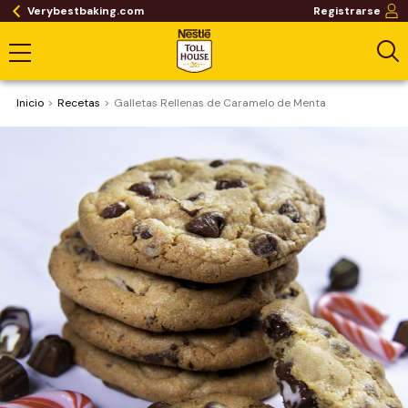
Verybestbaking.com
Registrarse
Inicio
Recetas
Galletas Rellenas de Caramelo de Menta