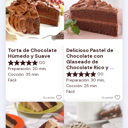
Torta de Chocolate 
Delicioso Pastel de 
Húmedo y Suave
Chocolate con 
Glaseado de 
0.0
0.0
Chocolate Rico y 
Preparación: 20 min, 
de
Cremoso
0.0
Cocción: 35 min
5
0.0
Fácil
Preparación: 30 min, 
estrellas.
de
Cocción: 25 min
5
Fácil
estrellas.
Guardar
Guardar