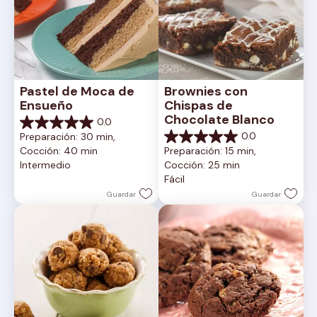
Pastel de Moca de 
Brownies con 
Ensueño
Chispas de 
Chocolate Blanco
0.0
0.0
0.0
Preparación: 30 min, 
de
0.0
Cocción: 40 min
Preparación: 15 min, 
5
de
Intermedio
Cocción: 25 min
estrellas.
5
Fácil
estrellas.
Guardar
Guardar