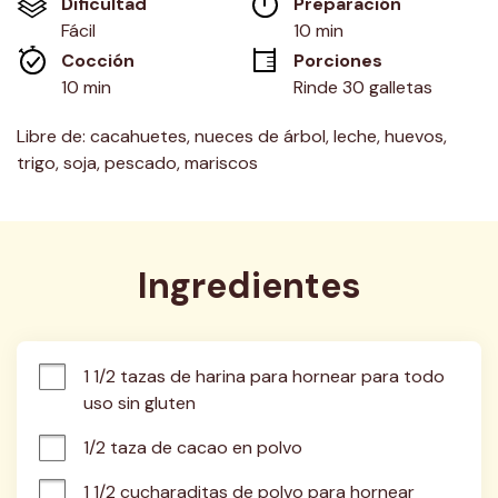
Dificultad
Preparación 
en
la
Fácil
10 min
misma
Cocción 
Porciones
página.
10 min
Rinde 30 galletas
Libre de: cacahuetes, nueces de árbol, leche, huevos,
trigo, soja, pescado, mariscos
Ingredientes
1 1/2 tazas de harina para hornear para todo 
uso sin gluten
1/2 taza de cacao en polvo
1 1/2 cucharaditas de polvo para hornear