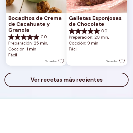
Bocaditos de Crema 
Galletas Esponjosas 
de Cacahuate y 
de Chocolate
Granola
0.0
0.0
0.0
Preparación: 20 min, 
de
0.0
Preparación: 25 min, 
Cocción: 9 min
5
de
Cocción: 1 min
Fácil
estrellas.
5
Fácil
estrellas.
Guardar
Guardar
Ver recetas más recientes