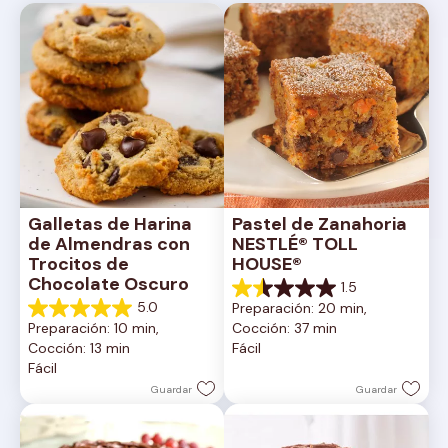
Galletas de Harina 
Pastel de Zanahoria 
de Almendras con 
NESTLÉ® TOLL 
Trocitos de 
HOUSE®
Chocolate Oscuro
1.5
1.5
5.0
Preparación: 20 min, 
de
5.0
Preparación: 10 min, 
Cocción: 37 min
5
de
Cocción: 13 min
Fácil
estrellas.
5
Fácil
2
estrellas.
reseñas
1
Guardar
Guardar
reseña