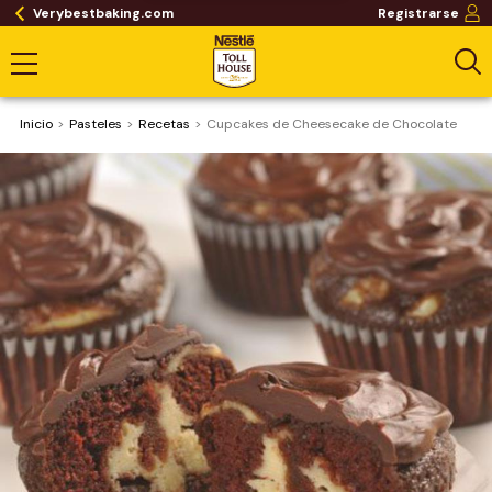
Verybestbaking.com
Registrarse
Inicio
Pasteles
Recetas
Cupcakes de Cheesecake de Chocolate