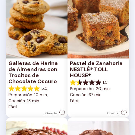
Galletas de Harina 
Pastel de Zanahoria 
de Almendras con 
NESTLÉ® TOLL 
Trocitos de 
HOUSE®
Chocolate Oscuro
1.5
1.5
5.0
Preparación: 20 min, 
de
5.0
Preparación: 10 min, 
Cocción: 37 min
5
de
Cocción: 13 min
Fácil
estrellas.
5
Fácil
2
estrellas.
reseñas
1
Guardar
Guardar
reseña