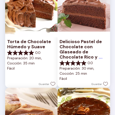
Torta de Chocolate 
Delicioso Pastel de 
Húmedo y Suave
Chocolate con 
Glaseado de 
0.0
0.0
Chocolate Rico y 
Preparación: 20 min, 
de
Cremoso
0.0
Cocción: 35 min
5
0.0
Fácil
Preparación: 30 min, 
estrellas.
de
Cocción: 25 min
5
Fácil
estrellas.
Guardar
Guardar