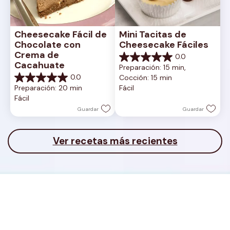
Cheesecake Fácil de 
Mini Tacitas de 
Chocolate con 
Cheesecake Fáciles
Crema de 
0.0
0.0
Cacahuate
Preparación: 15 min, 
de
0.0
Cocción: 15 min
5
0.0
Preparación: 20 min
Fácil
estrellas.
de
Fácil
5
estrellas.
Guardar
Guardar
Ver recetas más recientes