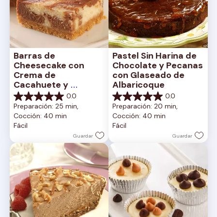
Barras de 
Pastel Sin Harina de 
Cheesecake con 
Chocolate y Pecanas 
Crema de 
con Glaseado de 
Cacahuete y 
Albaricoque
Chocolate
0.0
0.0
0.0
0.0
Preparación: 25 min, 
Preparación: 20 min, 
de
de
Cocción: 40 min
Cocción: 40 min
5
5
Fácil
Fácil
estrellas.
estrellas.
Guardar
Guardar