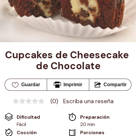
Cupcakes de Cheesecake 
de Chocolate
Guardar
Imprimir
Compartir
(0)
Escriba una reseña
Sin
puntuación
Enlace
Dificultad
Preparación 
en
la
Fácil
20 min
misma
Cocción 
Porciones
página.