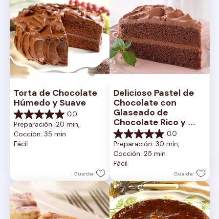
Torta de Chocolate 
Delicioso Pastel de 
Húmedo y Suave
Chocolate con 
Glaseado de 
0.0
0.0
Chocolate Rico y 
Preparación: 20 min, 
de
Cremoso
0.0
Cocción: 35 min
5
0.0
Fácil
Preparación: 30 min, 
estrellas.
de
Cocción: 25 min
5
Fácil
estrellas.
Guardar
Guardar