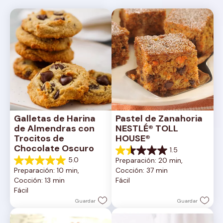
Galletas de Harina 
Pastel de Zanahoria 
de Almendras con 
NESTLÉ® TOLL 
Trocitos de 
HOUSE®
Chocolate Oscuro
1.5
1.5
5.0
Preparación: 20 min, 
de
5.0
Preparación: 10 min, 
Cocción: 37 min
5
de
Cocción: 13 min
Fácil
estrellas.
5
Fácil
2
estrellas.
reseñas
1
Guardar
Guardar
reseña