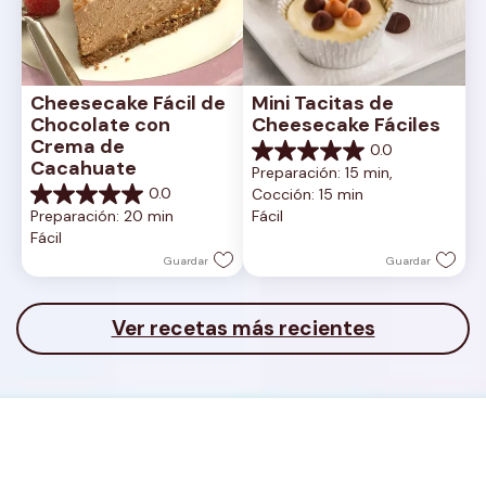
Cheesecake Fácil de 
Mini Tacitas de 
Chocolate con 
Cheesecake Fáciles
Crema de 
0.0
0.0
Cacahuate
Preparación: 15 min, 
de
0.0
Cocción: 15 min
5
0.0
Preparación: 20 min
Fácil
estrellas.
de
Fácil
5
estrellas.
Guardar
Guardar
Ver recetas más recientes