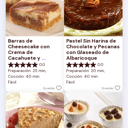
Barras de 
Pastel Sin Harina de 
Cheesecake con 
Chocolate y Pecanas 
Crema de 
con Glaseado de 
Cacahuete y 
Albaricoque
Chocolate
0.0
0.0
0.0
0.0
Preparación: 25 min, 
Preparación: 20 min, 
de
de
Cocción: 40 min
Cocción: 40 min
5
5
Fácil
Fácil
estrellas.
estrellas.
Guardar
Guardar