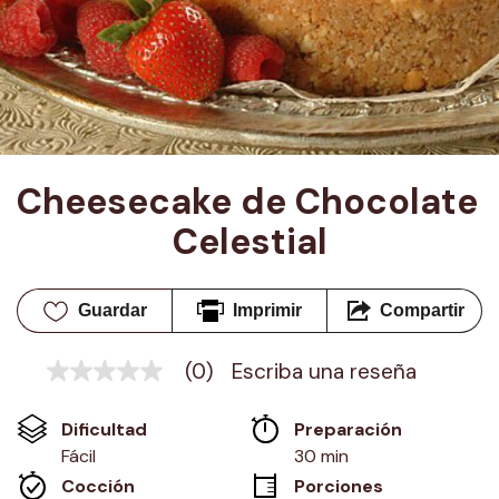
Cheesecake de Chocolate 
Celestial
Guardar
Imprimir
Compartir
(0)
Escriba una reseña
Sin
puntuación
Enlace
Dificultad
Preparación 
en
la
Fácil
30 min
misma
Cocción 
Porciones
página.