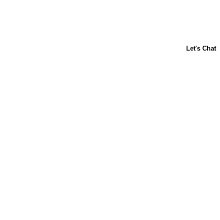
ACERCA DE NOSOTROS
CONTÁCTANOS
PREGUNTAS FRECUENTES
LIBBY'S
TOLL HOUSE