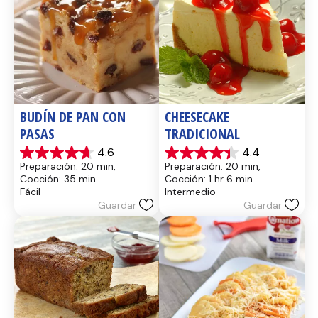
BUDÍN DE PAN CON 
CHEESECAKE 
PASAS
TRADICIONAL
4.6
4.4
4.6
4.4
Preparación: 20 min, 
Preparación: 20 min, 
de
de
Cocción: 35 min
Cocción: 1 hr 6 min
5
5
Fácil
Intermedio
estrellas.
estrellas.
Guardar
Guardar
14
8
reseñas
reseñas