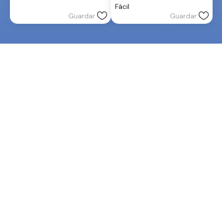
5
Fácil
estrellas.
Guardar
Guardar