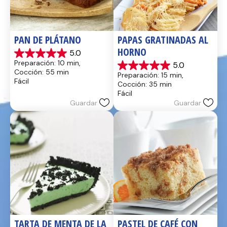
PAN DE PLÁTANO
PAPAS GRATINADAS AL 
HORNO
5.0
5.0
Preparación: 10 min, 
5.0
de
5.0
Cocción: 55 min
Preparación: 15 min, 
5
de
Fácil
Cocción: 35 min
estrellas.
5
Fácil
17
estrellas.
Guardar
Guardar
reseñas
2
reseñas
TARTA DE MENTA DE LA 
PASTEL DE CAFÉ CON 