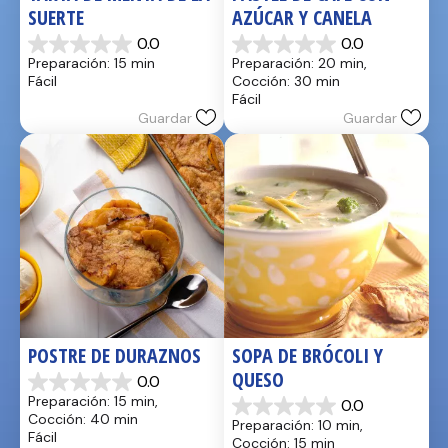
SUERTE
AZÚCAR Y CANELA
0.0
0.0
0.0
0.0
Preparación: 15 min
Preparación: 20 min, 
de
de
Fácil
Cocción: 30 min
5
5
Fácil
estrellas.
estrellas.
Guardar
Guardar
POSTRE DE DURAZNOS
SOPA DE BRÓCOLI Y 
QUESO
0.0
0.0
Preparación: 15 min, 
0.0
de
0.0
Cocción: 40 min
Preparación: 10 min, 
5
de
Fácil
Cocción: 15 min
estrellas.