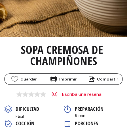
SOPA CREMOSA DE 
CHAMPIÑONES
Guardar
Imprimir
Compartir
(0)
Escriba una reseña
Sin
puntuación
Enlace
DIFICULTAD
PREPARACIÓN 
en
la
6 min
Fácil
misma
COCCIÓN 
PORCIONES
página.