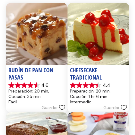
BUDÍN DE PAN CON 
CHEESECAKE 
PASAS
TRADICIONAL
4.6
4.4
4.6
4.4
Preparación: 20 min, 
Preparación: 20 min, 
de
de
Cocción: 35 min
Cocción: 1 hr 6 min
5
5
Fácil
Intermedio
estrellas.
estrellas.
Guardar
Guardar
13
8
reseñas
reseñas