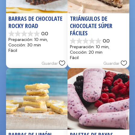
BARRAS DE CHOCOLATE 
TRIÁNGULOS DE 
ROCKY ROAD
CHOCOLATE SÚPER 
FÁCILES
0.0
0.0
Preparación: 10 min, 
0.0
de
0.0
Cocción: 30 min
Preparación: 10 min, 
5
de
Fácil
Cocción: 20 min
estrellas.
5
Fácil
estrellas.
Guardar
Guardar
BARRAS DE LIMÓN
PALETAS DE BAYAS 