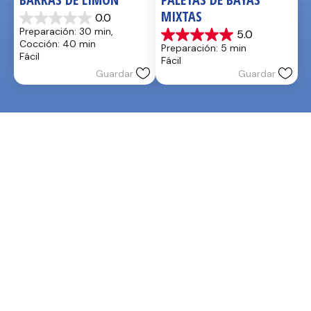
MIXTAS
0.0
0.0
Preparación: 30 min, 
5.0
de
5.0
Cocción: 40 min
Preparación: 5 min
5
de
Fácil
Fácil
estrellas.
5
Guardar
Guardar
estrellas.
1
reseña