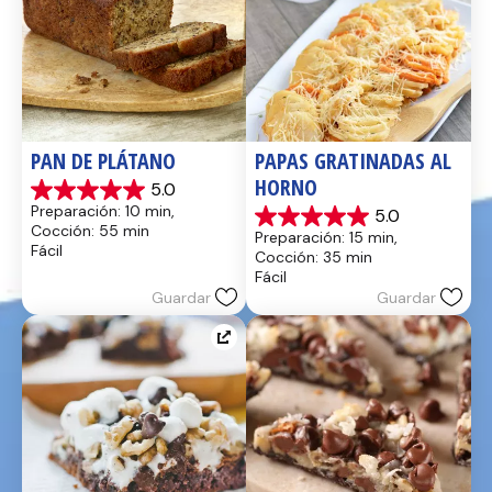
PAN DE PLÁTANO
PAPAS GRATINADAS AL 
HORNO
5.0
5.0
Preparación: 10 min, 
5.0
de
5.0
Cocción: 55 min
Preparación: 15 min, 
5
de
Fácil
Cocción: 35 min
estrellas.
5
Fácil
17
estrellas.
Guardar
Guardar
reseñas
2
reseñas