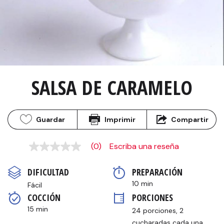
SALSA DE CARAMELO
Guardar
Imprimir
Compartir
(0)
Escriba una reseña
Sin
puntuación
Enlace
DIFICULTAD
PREPARACIÓN 
en
la
10 min
Fácil
misma
COCCIÓN 
PORCIONES
página.
15 min
24 porciones, 2 
cucharadas cada una