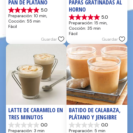
PAN DE PLÁTANO
PAPAS GRATINADAS AL 
HORNO
5.0
5.0
Preparación: 10 min, 
5.0
de
5.0
Cocción: 55 min
Preparación: 15 min, 
5
de
Fácil
Cocción: 35 min
estrellas.
5
Fácil
17
estrellas.
Guardar
Guardar
reseñas
2
reseñas
LATTE DE CARAMELO EN 
BATIDO DE CALABAZA, 
TRES MINUTOS
PLÁTANO Y JENGIBRE
0.0
0.0
0.0
0.0
Preparación: 3 min
Preparación: 5 min
de
de