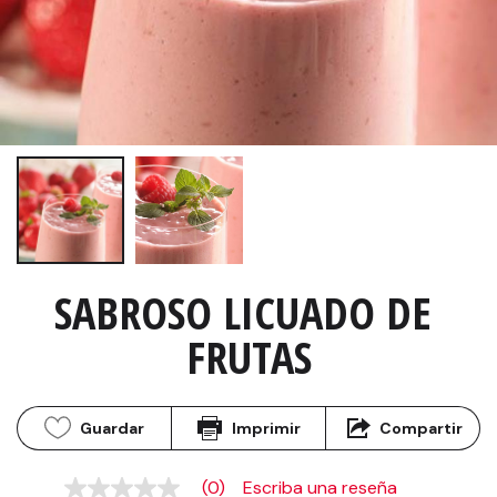
SABROSO LICUADO DE 
FRUTAS
Guardar
Imprimir
Compartir
(0)
Escriba una reseña
Sin