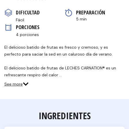
puntuación
Enlace
DIFICULTAD
PREPARACIÓN 
en
la
5 min
Fácil
misma
PORCIONES
página.
4 porciones
El delicioso batido de frutas es fresco y cremoso, y es
perfecto para saciar la sed en un caluroso día de verano.
El delicioso batido de frutas de LECHES CARNATION® es un
refrescante respiro del calor …
See more
INGREDIENTES