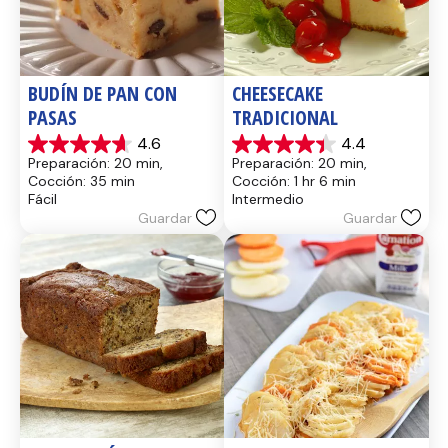
BUDÍN DE PAN CON 
CHEESECAKE 
PASAS
TRADICIONAL
4.6
4.4
4.6
4.4
Preparación: 20 min, 
Preparación: 20 min, 
de
de
Cocción: 35 min
Cocción: 1 hr 6 min
5
5
Fácil
Intermedio
estrellas.
estrellas.
Guardar
Guardar
14
8
reseñas
reseñas