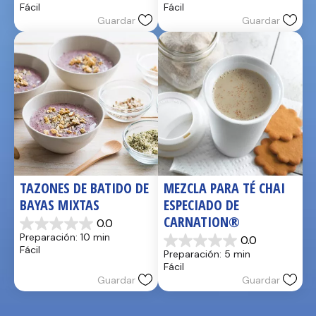
Fácil
Fácil
5
5
Guardar
Guardar
estrellas.
estrellas.
TAZONES DE BATIDO DE 
MEZCLA PARA TÉ CHAI 
BAYAS MIXTAS
ESPECIADO DE 
CARNATION®
0.0
0.0
Preparación: 10 min
0.0
de
0.0
Fácil
Preparación: 5 min
5
de
Fácil
estrellas.
5
Guardar
Guardar
estrellas.