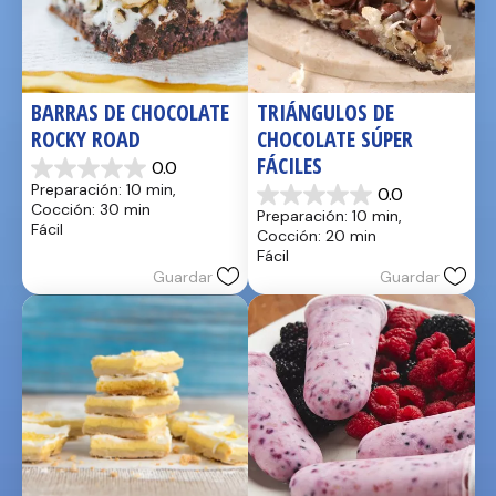
BARRAS DE CHOCOLATE 
TRIÁNGULOS DE 
ROCKY ROAD
CHOCOLATE SÚPER 
FÁCILES
0.0
0.0
Preparación: 10 min, 
0.0
de
0.0
Cocción: 30 min
Preparación: 10 min, 
5
de
Fácil
Cocción: 20 min
estrellas.
5
Fácil
estrellas.
Guardar
Guardar