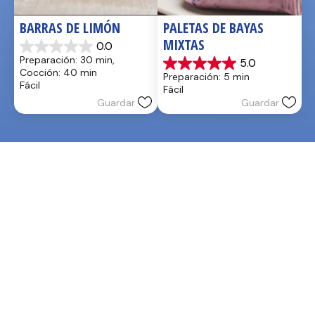
BARRAS DE LIMÓN
PALETAS DE BAYAS 
MIXTAS
0.0
0.0
Preparación: 30 min, 
5.0
de
5.0
Cocción: 40 min
Preparación: 5 min
5
de
Fácil
Fácil
estrellas.
5
Guardar
Guardar
estrellas.
1
reseña