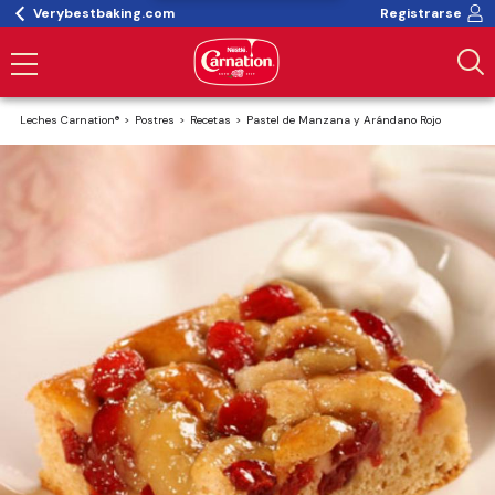
Verybestbaking.com
Registrarse
Leches Carnation®
Postres
Recetas
Pastel de Manzana y Arándano Rojo