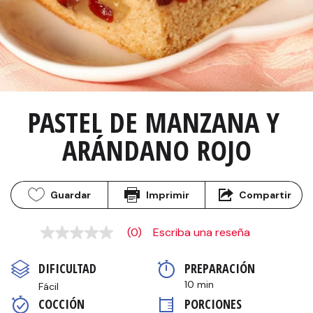
PASTEL DE MANZANA Y 
ARÁNDANO ROJO
Guardar
Imprimir
Compartir
(0)
Escriba una reseña
Sin
puntuación
Enlace
DIFICULTAD
PREPARACIÓN 
en
la
10 min
Fácil
misma
COCCIÓN 
PORCIONES
página.