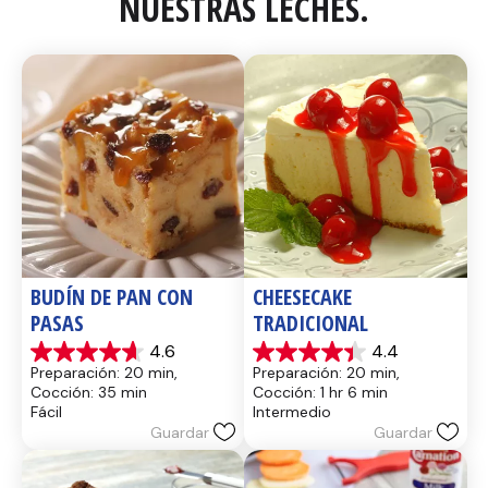
NUESTRAS LECHES.
BUDÍN DE PAN CON 
CHEESECAKE 
PASAS
TRADICIONAL
4.6
4.4
4.6
4.4
Preparación: 20 min, 
Preparación: 20 min, 
de
de
Cocción: 35 min
Cocción: 1 hr 6 min
5
5
Fácil
Intermedio
estrellas.
estrellas.
Guardar
Guardar
14
8
reseñas
reseñas