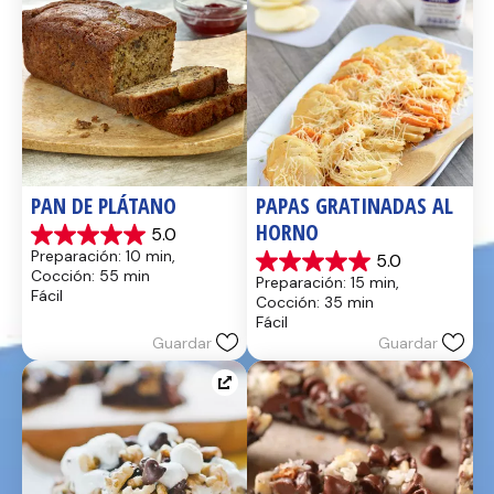
PAN DE PLÁTANO
PAPAS GRATINADAS AL 
HORNO
5.0
5.0
Preparación: 10 min, 
5.0
de
5.0
Cocción: 55 min
Preparación: 15 min, 
5
de
Fácil
Cocción: 35 min
estrellas.
5
Fácil
17
estrellas.
Guardar
Guardar
reseñas
2
reseñas