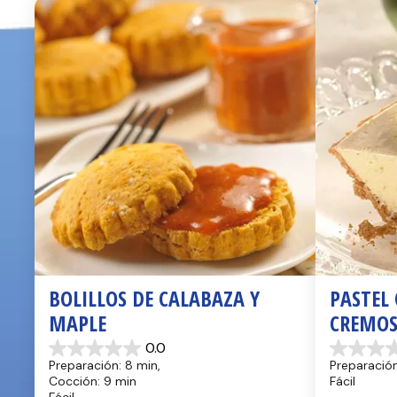
BOLILLOS DE CALABAZA Y 
PASTEL
MAPLE
CREMO
0.0
0.0
0.0
Preparación: 8 min, 
Preparación
de
de
Cocción: 9 min
Fácil
5
5
Fácil