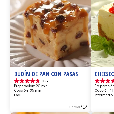
BUDÍN DE PAN CON PASAS
CHEESE
4.6
4.6
4.4
Preparación: 20 min, 
Preparación
de
de
Cocción: 35 min
Cocción: 1 
5
5
Fácil
Intermedio
estrellas.
estrellas.
14
8
reseñas
reseñas
Guardar