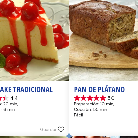
CAKE TRADICIONAL
PAN DE PLÁTANO
4.4
5.0
5.0
: 20 min, 
Preparación: 10 min, 
de
hr 6 min
Cocción: 55 min
5
Fácil
estrellas.
17
reseñas
Guardar