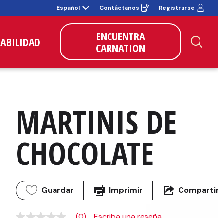
Español
Contáctanos
Registrarse
Opens
in
a
new
ENCUENTRA
window
TABILIDAD
CARNATION
Bus
MARTINIS DE 
CHOCOLATE
Guardar
Imprimir
Comparti
(0)
Escriba una reseña