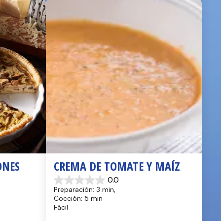
NES 
CREMA DE TOMATE Y MAÍZ
0.0
0.0
Preparación: 3 min, 
de
Cocción: 5 min
5
Fácil
estrellas.