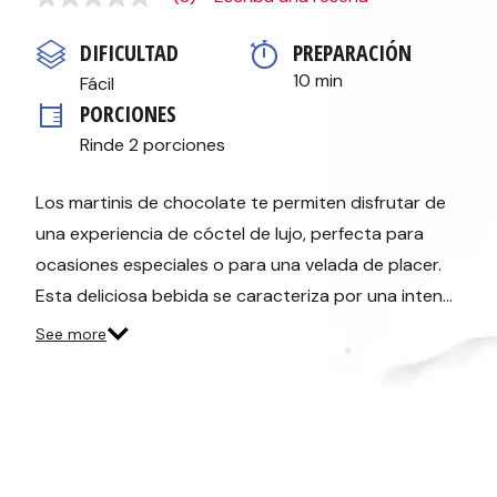
Sin
puntuación
Enlace
DIFICULTAD
PREPARACIÓN 
en
la
10 min
Fácil
misma
PORCIONES
página.
Rinde 2 porciones
Los martinis de chocolate te permiten disfrutar de
una experiencia de cóctel de lujo, perfecta para
ocasiones especiales o para una velada de placer.
Esta deliciosa bebida se caracteriza por una inten…
See more