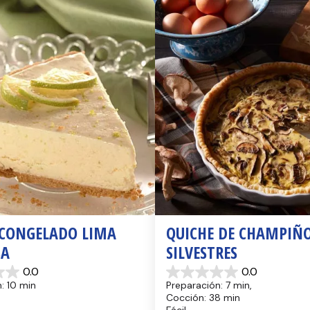
 CONGELADO LIMA 
QUICHE DE CHAMPIÑO
SA
SILVESTRES
0.0
0.0
0.0
: 10 min
Preparación: 7 min, 
de
Cocción: 38 min
5
Fácil