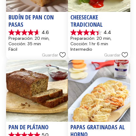
BUDÍN DE PAN CON 
CHEESECAKE 
PASAS
TRADICIONAL
4.6
4.4
4.6
4.4
Preparación: 20 min, 
Preparación: 20 min, 
de
de
Cocción: 35 min
Cocción: 1 hr 6 min
5
5
Fácil
Intermedio
estrellas.
estrellas.
Guardar
Guardar
14
8
reseñas
reseñas
PAN DE PLÁTANO
PAPAS GRATINADAS AL 
HORNO
5.0