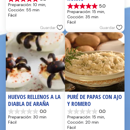
5.0
Preparación: 10 min, 
5.0
de
5.0
Cocción: 55 min
Preparación: 15 min, 
5
de
Fácil
Cocción: 35 min
estrellas.
5
Fácil
17
estrellas.
Guardar
Guardar
reseñas
2
reseñas
HUEVOS RELLENOS A LA 
PURÉ DE PAPAS CON AJO 
DIABLA DE ARAÑA
Y ROMERO
0.0
0.0
0.0
0.0
Preparación: 30 min
Preparación: 15 min, 
de
de
Fácil
Cocción: 20 min
5
5
Fácil
estrellas.
estrellas.