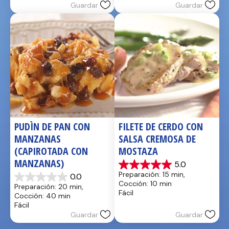
Guardar
Guardar
PUDÌN DE PAN CON 
FILETE DE CERDO CON 
MANZANAS 
SALSA CREMOSA DE 
(CAPIROTADA CON 
MOSTAZA
MANZANAS)
5.0
5.0
Preparación: 15 min, 
0.0
de
0.0
Cocción: 10 min
Preparación: 20 min, 
5
de
Fácil
Cocción: 40 min
estrellas.
5
Fácil
1
estrellas.
Guardar
Guardar
reseña