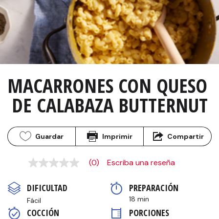
MACARRONES CON QUESO 
DE CALABAZA BUTTERNUT
Guardar
Imprimir
Compartir
(0)
Escriba una reseña
Sin
puntuación
Enlace
DIFICULTAD
PREPARACIÓN 
en
la
18 min
Fácil
misma
COCCIÓN 
PORCIONES
página.