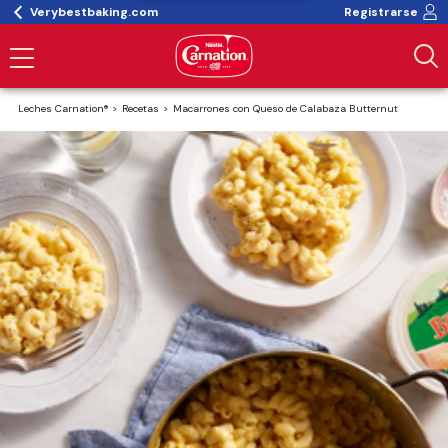
Verybestbaking.com
Registrarse
Leches Carnation®
Recetas
Macarrones con Queso de Calabaza Butternut