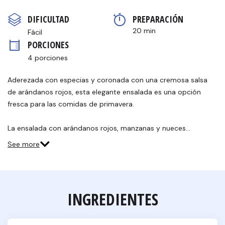
puntuación
Enlace
DIFICULTAD
PREPARACIÓN 
en
la
20 min
Fácil
misma
PORCIONES
página.
4 porciones
Aderezada con especias y coronada con una cremosa salsa
de arándanos rojos, esta elegante ensalada es una opción
fresca para las comidas de primavera.
La ensalada con arándanos rojos, manzanas y nueces…
See more
INGREDIENTES