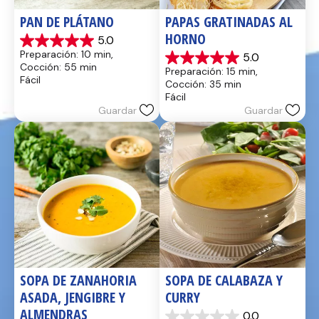
PAN DE PLÁTANO
PAPAS GRATINADAS AL 
HORNO
5.0
5.0
Preparación: 10 min, 
5.0
de
5.0
Cocción: 55 min
Preparación: 15 min, 
5
de
Fácil
Cocción: 35 min
estrellas.
5
Fácil
17
estrellas.
Guardar
Guardar
reseñas
2
reseñas
SOPA DE ZANAHORIA 
SOPA DE CALABAZA Y 
ASADA, JENGIBRE Y 
CURRY
ALMENDRAS
0.0