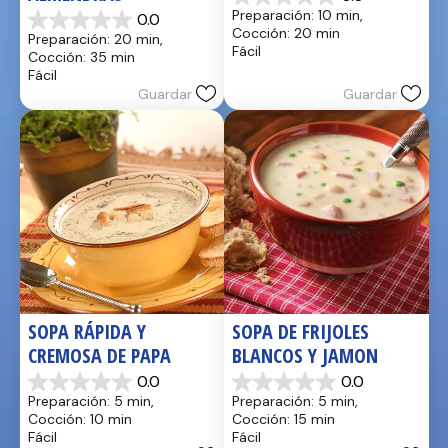
0.0
Preparación: 10 min, 
0.0
de
0.0
Cocción: 20 min
Preparación: 20 min, 
5
de
Fácil
Cocción: 35 min
estrellas.
5
Fácil
estrellas.
Guardar
Guardar
SOPA RÁPIDA Y 
SOPA DE FRIJOLES 
CREMOSA DE PAPA
BLANCOS Y JAMON
0.0
0.0
0.0
0.0
Preparación: 5 min, 
Preparación: 5 min, 
de
de
Cocción: 10 min
Cocción: 15 min
5
5
Fácil
Fácil
estrellas.
estrellas.