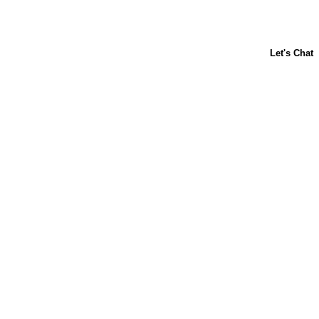
ACERCA DE NOSOTROS
CONTÁCTANOS
PREGUNTAS FRECUENTES
LIBBY'S
TOLL HOUSE
Términos y condiciones
Política de Privacidad