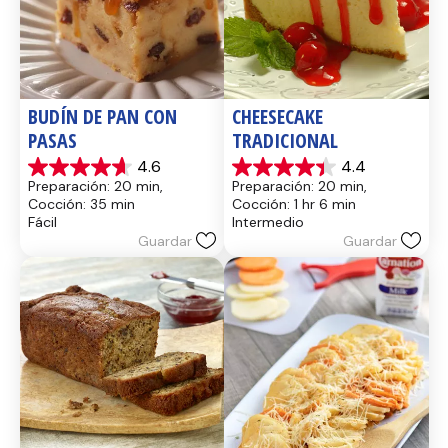
BUDÍN DE PAN CON 
CHEESECAKE 
PASAS
TRADICIONAL
4.6
4.4
4.6
4.4
Preparación: 20 min, 
Preparación: 20 min, 
de
de
Cocción: 35 min
Cocción: 1 hr 6 min
5
5
Fácil
Intermedio
estrellas.
estrellas.
Guardar
Guardar
14
8
reseñas
reseñas