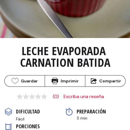
LECHE EVAPORADA 
CARNATION BATIDA
Guardar
Imprimir
Compartir
(0)
Escriba una reseña
Sin
puntuación
Enlace
DIFICULTAD
PREPARACIÓN 
en
la
5 min
Fácil
misma
PORCIONES
página.