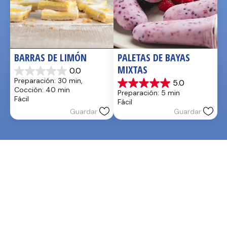
BARRAS DE LIMÓN
PALETAS DE BAYAS 
MIXTAS
0.0
0.0
Preparación: 30 min, 
5.0
de
5.0
Cocción: 40 min
Preparación: 5 min
5
de
Fácil
Fácil
estrellas.
5
Guardar
Guardar
estrellas.
1
reseña