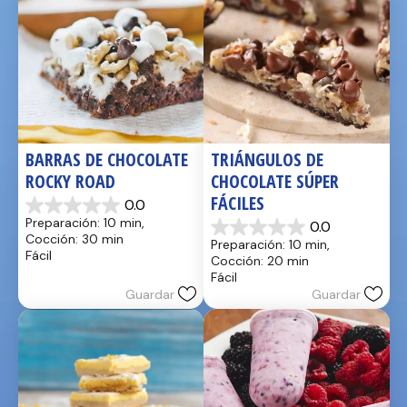
BARRAS DE CHOCOLATE 
TRIÁNGULOS DE 
ROCKY ROAD
CHOCOLATE SÚPER 
FÁCILES
0.0
0.0
Preparación: 10 min, 
0.0
de
0.0
Cocción: 30 min
Preparación: 10 min, 
5
de
Fácil
Cocción: 20 min
estrellas.
5
Fácil
estrellas.
Guardar
Guardar