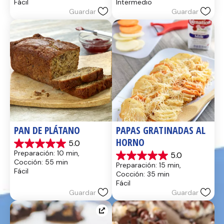
Fácil
Intermedio
estrellas.
estrellas.
Guardar
Guardar
14
8
reseñas
reseñas
PAN DE PLÁTANO
PAPAS GRATINADAS AL 
HORNO
5.0
5.0
Preparación: 10 min, 
5.0
de
5.0
Cocción: 55 min
Preparación: 15 min, 
5
de
Fácil
Cocción: 35 min
estrellas.
5
Fácil
17
estrellas.
Guardar
Guardar
reseñas
2
reseñas