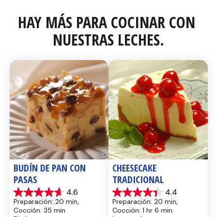
HAY MÁS PARA COCINAR CON 
NUESTRAS LECHES.
BUDÍN DE PAN CON 
CHEESECAKE 
PASAS
TRADICIONAL
4.6
4.4
4.6
4.4
Preparación: 20 min, 
Preparación: 20 min, 
de
de
Cocción: 35 min
Cocción: 1 hr 6 min
5
5