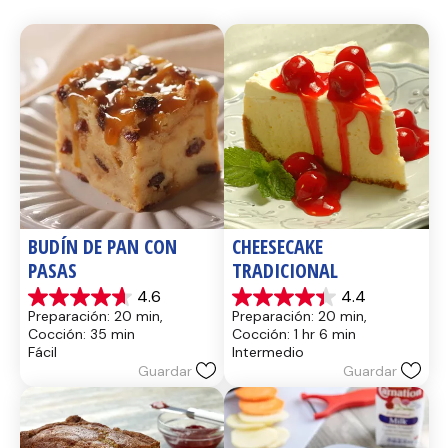
BUDÍN DE PAN CON 
CHEESECAKE 
PASAS
TRADICIONAL
4.6
4.4
4.6
4.4
Preparación: 20 min, 
Preparación: 20 min, 
de
de
Cocción: 35 min
Cocción: 1 hr 6 min
5
5
Fácil
Intermedio
estrellas.
estrellas.
Guardar
Guardar
14
8
reseñas
reseñas