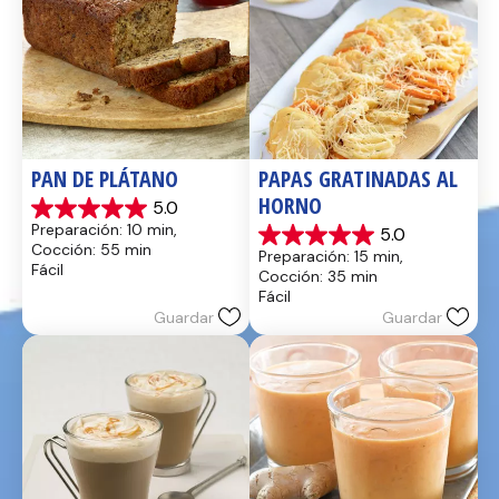
PAN DE PLÁTANO
PAPAS GRATINADAS AL 
HORNO
5.0
5.0
Preparación: 10 min, 
5.0
de
5.0
Cocción: 55 min
Preparación: 15 min, 
5
de
Fácil
Cocción: 35 min
estrellas.
5
Fácil
17
estrellas.
Guardar
Guardar
reseñas
2
reseñas