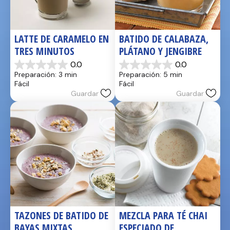
LATTE DE CARAMELO EN 
BATIDO DE CALABAZA, 
TRES MINUTOS
PLÁTANO Y JENGIBRE
0.0
0.0
0.0
0.0
Preparación: 3 min
Preparación: 5 min
de
de
Fácil
Fácil
5
5
Guardar
Guardar
estrellas.
estrellas.
TAZONES DE BATIDO DE 
MEZCLA PARA TÉ CHAI 
BAYAS MIXTAS
ESPECIADO DE 