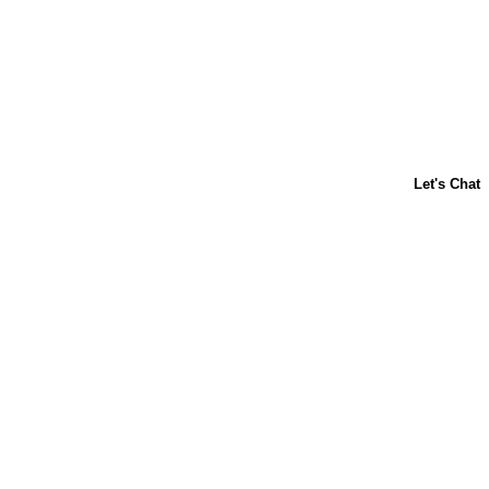
ACERCA DE NOSOTROS
CONTÁCTANOS
PREGUNTAS FRECUENTES
LIBBY'S