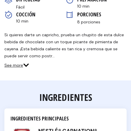
en
la
10 min
Fácil
misma
COCCIÓN 
PORCIONES
página.
10 min
8 porciones
Si quieres darte un capricho, prueba un chupito de esta dulce
bebida de chocolate con un toque picante de pimienta de
cayena. ¡Esta bebida caliente es tan rica y cremosa que se
puede servir como postr…
See more
INGREDIENTES
INGREDIENTES PRINCIPALES