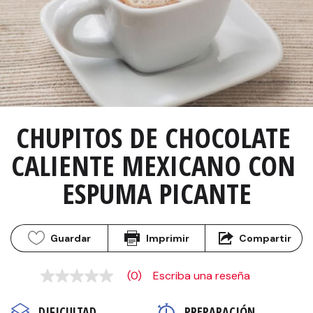
CHUPITOS DE CHOCOLATE 
CALIENTE MEXICANO CON 
ESPUMA PICANTE
Guardar
Imprimir
Compartir
(0)
Escriba una reseña
Sin
puntuación
Enlace
DIFICULTAD
PREPARACIÓN 