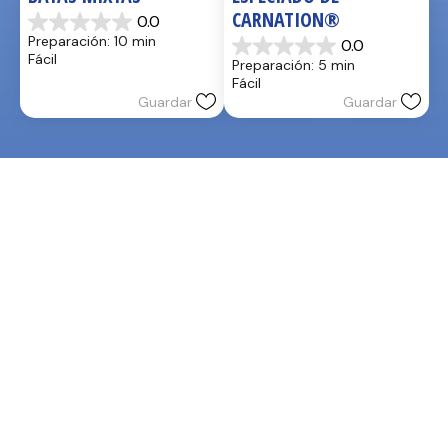
CARNATION®
0.0
0.0
Preparación: 10 min
0.0
de
0.0
Fácil
Preparación: 5 min
5
de
Fácil
estrellas.
5
Guardar
Guardar
estrellas.