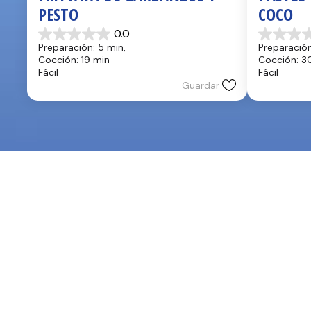
PESTO
COCO
0.0
0.0
0.0
Preparación: 5 min, 
Preparación
de
de
Cocción: 19 min
Cocción: 3
5
5
Fácil
Fácil
estrellas.
estrellas.
Guardar