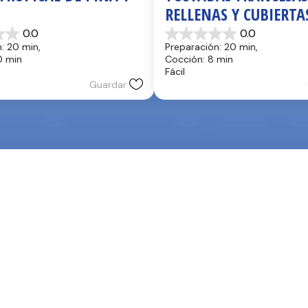
RELLENAS Y CUBIERTA
FRESAS FRESCAS
0.0
0.0
0.0
: 20 min, 
Preparación: 20 min, 
de
0 min
Cocción: 8 min
5
Fácil
estrellas.
Guardar