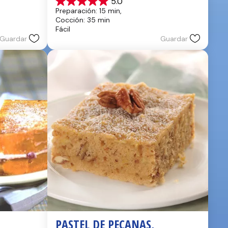
5.0
5.0
Preparación: 15 min, 
de
Cocción: 35 min
5
Fácil
estrellas.
Guardar
Guardar
2
reseñas
PASTEL DE PECANAS, 