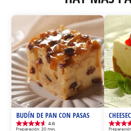
BUDÍN DE PAN CON PASAS
CHEESE
4.6
4.6
4.4
Preparación: 20 min, 
Preparación