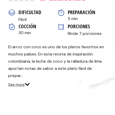
Sin
puntuación
Enlace
DIFICULTAD
PREPARACIÓN 
en
la
5 min
Fácil
misma
COCCIÓN 
PORCIONES
página.
30 min
Rinde 7 porciones
El arroz con coco es uno de los platos favoritos en
muchos países. En esta receta de inspiración
colombiana, la leche de coco y la ralladura de lima
aportan notas de sabor a este plato fácil de
prepar…
See more