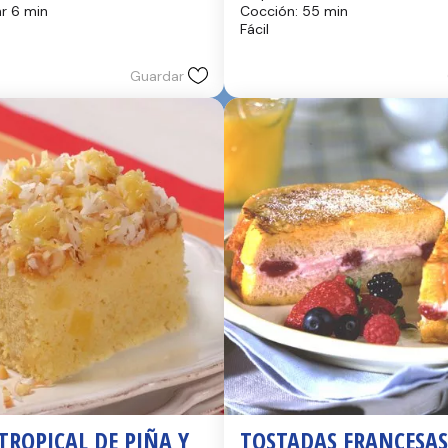
de
hr 6 min
Cocción: 55 min
5
Fácil
estrellas.
17
reseñas
Guardar
TROPICAL DE PIÑA Y 
TOSTADAS FRANCESAS 