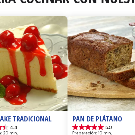
CAKE TRADICIONAL
PAN DE PLÁTANO
4.4
5.0
5.0
: 20 min, 
Preparación: 10 min, 