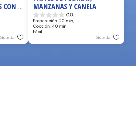
S CON 
MANZANAS Y CANELA
0.0
0.0
Preparación: 20 min, 
de
Cocción: 40 min
5
Fácil
estrellas.
Guardar
Guardar