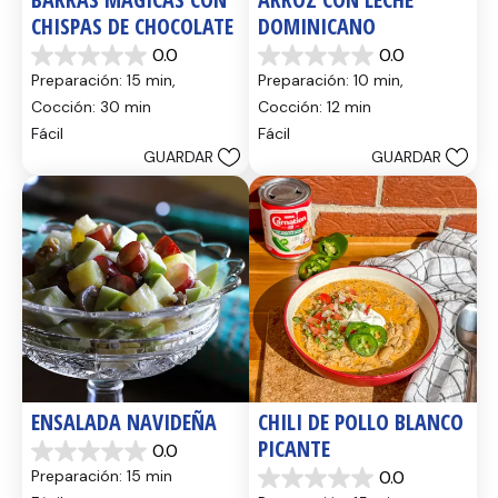
CHISPAS DE CHOCOLATE
DOMINICANO
0.0
0.0
0.0
0.0
Preparación: 15 min, 
Preparación: 10 min, 
de
de
5
5
Cocción: 30 min
Cocción: 12 min
estrellas.
estrellas.
Fácil
Fácil
GUARDAR
GUARDAR
ENSALADA NAVIDEÑA
CHILI DE POLLO BLANCO 
PICANTE
0.0
0.0
Preparación: 15 min
0.0
de
0.0
5