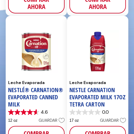
reseñas
AHORA
AHORA
Leche Evaporada
Leche Evaporada
NESTLÉ® CARNATION®
NESTLE CARNATION
EVAPORATED CANNED
EVAPORATED MILK 17OZ
MILK
TETRA CARTON
4.6
0.0
4.6
0.0
de
de
GUARDAR
GUARDAR
12 oz
17 oz
5
5
estrellas.
estrellas.
COMPRAR
COMPRAR
202