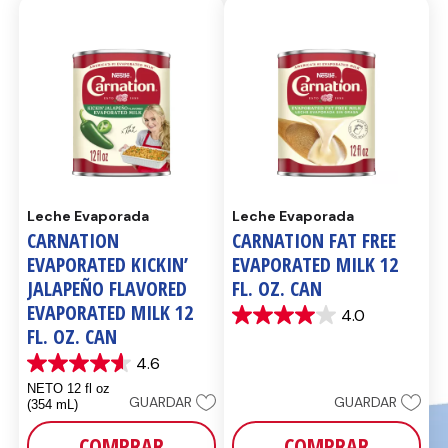
Leche Evaporada
Leche Evaporada
CARNATION
CARNATION FAT FREE
EVAPORATED KICKIN’
EVAPORATED MILK 12
JALAPEÑO FLAVORED
FL. OZ. CAN
EVAPORATED MILK 12
4.0
4.0
FL. OZ. CAN
de
5
4.6
4.6
estrellas.
de
3
NETO 12 fl oz
GUARDAR
GUARDAR
5
reseñas
(354 mL)
estrellas.
410
COMPRAR
COMPRAR