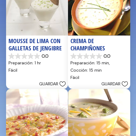
MOUSSE DE LIMA CON 
CREMA DE 
GALLETAS DE JENGIBRE
CHAMPIÑONES
0.0
0.0
0.0
0.0
Preparación: 1 hr
Preparación: 15 min, 
de
de
5
5
Fácil
Cocción: 15 min
estrellas.
estrellas.
Fácil
GUARDAR
GUARDAR