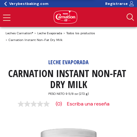
Verybestbaking.com
Registrarse
Leches Carnation®
Leche Evaporada
Todos los productos
Carnation Instant Non-Fat Dry Milk
LECHE EVAPORADA
CARNATION INSTANT NON-FAT 
DRY MILK
PESO NETO 9 5/8 oz (272 g)
(0)
Escriba una reseña
Sin
puntuación
Enlace
en
la
misma
página.