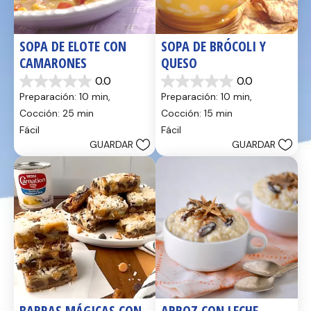
SOPA DE ELOTE CON 
SOPA DE BRÓCOLI Y 
CAMARONES
QUESO
0.0
0.0
0.0
0.0
Preparación: 10 min, 
Preparación: 10 min, 
de
de
5
5
Cocción: 25 min
Cocción: 15 min
estrellas.
estrellas.
Fácil
Fácil
GUARDAR
GUARDAR
BARRAS MÁGICAS CON 
ARROZ CON LECHE 