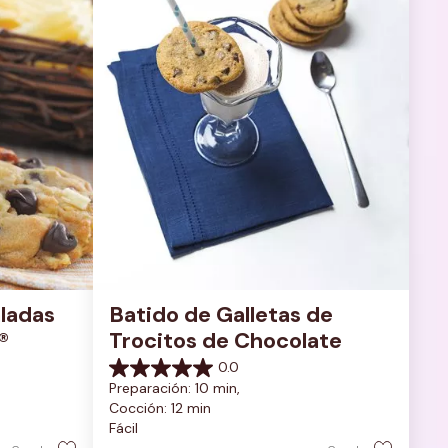
ladas 
Batido de Galletas de 
®
Trocitos de Chocolate
0.0
0.0
Preparación: 10 min, 
de
Cocción: 12 min
5
Fácil
estrellas.