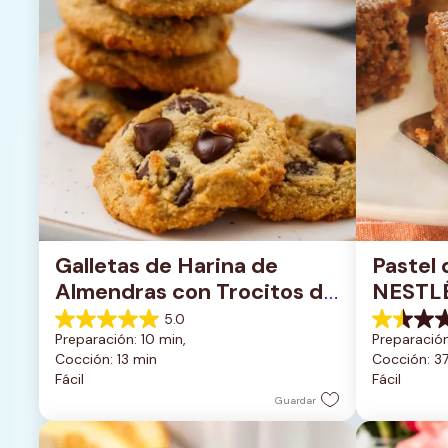
Galletas de Harina de 
Pastel 
Almendras con Trocitos de 
NESTL
Chocolate Oscuro
5.0
5.0
1.5
Preparación: 10 min, 
Preparación
de
de
Cocción: 13 min
Cocción: 3
5
5
Fácil
Fácil
estrellas.
estrellas.
1
2
Guardar
reseña
reseñas