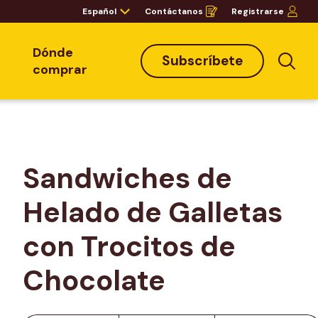
Español
Contáctanos
Registrarse
Opens
in
a
new
window
Dónde
Subscríbete
Bus
comprar
Sandwiches de 
Helado de Galletas 
con Trocitos de 
Chocolate