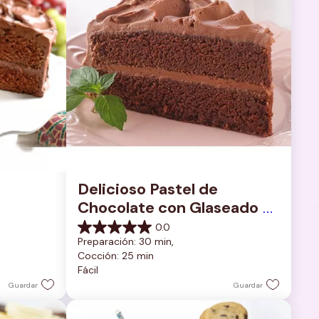
Delicioso Pastel de 
Chocolate con Glaseado 
de Chocolate Rico y 
0.0
0.0
Cremoso
Preparación: 30 min, 
de
Cocción: 25 min
5
Fácil
estrellas.
Guardar
Guardar