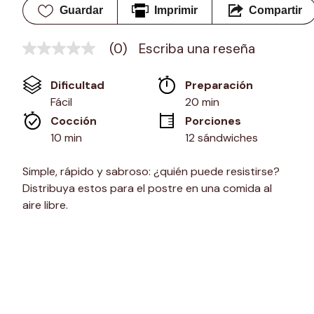
Guardar
Imprimir
Compartir
(0)
Escriba una reseña
Sin
puntuación
Enlace
Dificultad
Preparación 
en
la
Fácil
20 min
misma
Cocción 
Porciones
página.
10 min
12 sándwiches
Simple, rápido y sabroso: ¿quién puede resistirse?
Distribuya estos para el postre en una comida al
aire libre.