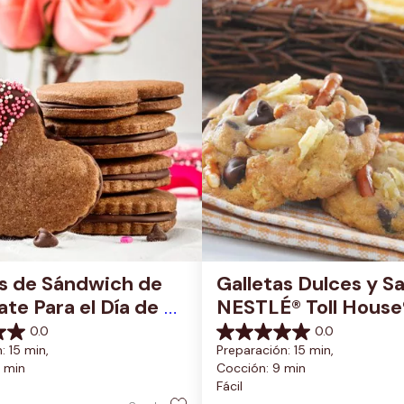
s de Sándwich de 
Galletas Dulces y Sa
te Para el Día de 
NESTLÉ® Toll House
entín
0.0
0.0
0.0
: 15 min, 
Preparación: 15 min, 
de
 min
Cocción: 9 min
5
Fácil
estrellas.