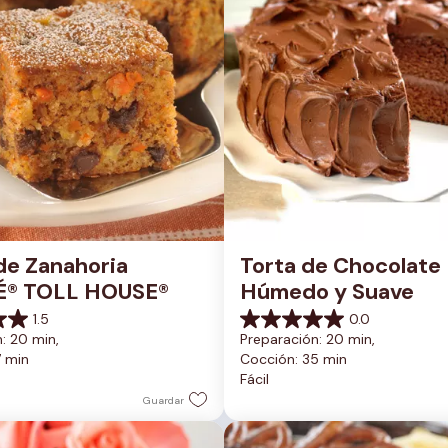
de Zanahoria 
Torta de Chocolate 
É® TOLL HOUSE®
Húmedo y Suave
1.5
0.0
0.0
: 20 min, 
Preparación: 20 min, 
de
7 min
Cocción: 35 min
5
Fácil
estrellas.
Guardar