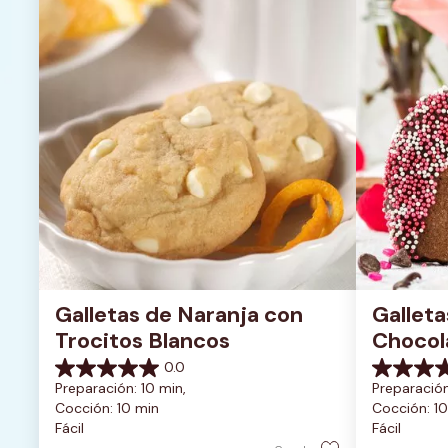
Galletas de Naranja con 
Galleta
Trocitos Blancos
Chocola
San Val
0.0
0.0
0.0
Preparación: 10 min, 
Preparación
de
de
Cocción: 10 min
Cocción: 10
5
5
Fácil
Fácil
estrellas.
estrellas.