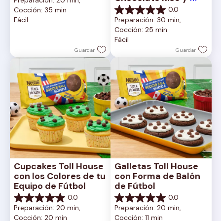
Preparación: 20 min, 
de
Cremoso
0.0
Cocción: 35 min
5
0.0
Fácil
Preparación: 30 min, 
estrellas.
de
Cocción: 25 min
5
Fácil
estrellas.
Guardar
Guardar
Cupcakes Toll House 
Galletas Toll House 
con los Colores de tu 
con Forma de Balón 
Equipo de Fútbol
de Fútbol
0.0
0.0
0.0
0.0
Preparación: 20 min, 
Preparación: 20 min, 
de
de
Cocción: 20 min
Cocción: 11 min
5
5