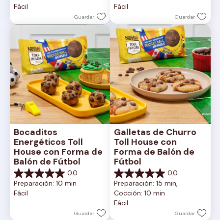
Fácil
Fácil
estrellas.
estrellas.
Guardar
Guardar
Bocaditos 
Galletas de Churro 
Energéticos Toll 
Toll House con 
House con Forma de 
Forma de Balón de 
Balón de Fútbol
Fútbol
0.0
0.0
0.0
0.0
Preparación: 10 min
Preparación: 15 min, 
de
de
Fácil
Cocción: 10 min
5
5
Fácil
estrellas.
estrellas.
Guardar
Guardar