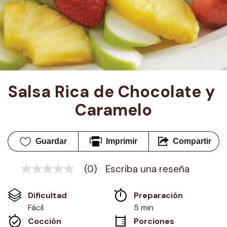
Salsa Rica de Chocolate y 
Caramelo
Guardar
Imprimir
Compartir
(0)
Escriba una reseña
Sin
puntuación
Enlace
Dificultad
Preparación 
en
la
Fácil
5 min
misma
Cocción 
Porciones
página.