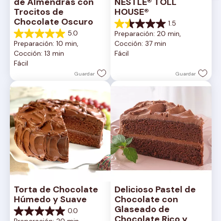
de Almendras con 
NESTLÉ® TOLL 
Trocitos de 
HOUSE®
Chocolate Oscuro
1.5
1.5
5.0
Preparación: 20 min, 
de
5.0
Preparación: 10 min, 
Cocción: 37 min
5
de
Cocción: 13 min
Fácil
estrellas.
5
Fácil
2
estrellas.
reseñas
1
Guardar
Guardar
reseña
Torta de Chocolate 
Delicioso Pastel de 
Húmedo y Suave
Chocolate con 
Glaseado de 
0.0
0.0
Chocolate Rico y 