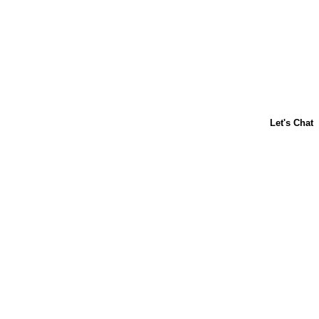
Acerca de nosotros
Contáctanos
Horneado para principiantes
Carnation
Libby's