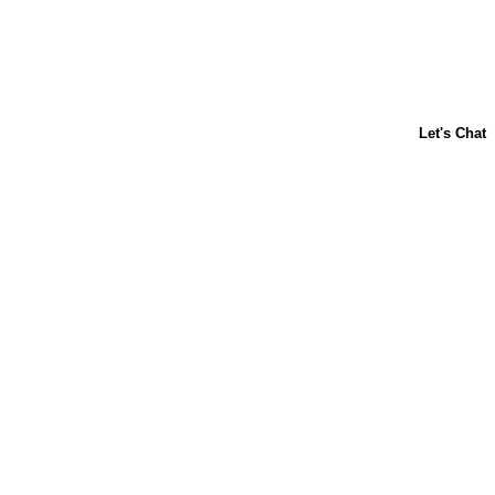
Acerca de nosotros
Contáctanos
Horneado para principiantes
Carnation
Libby's
Preguntas frecuentes