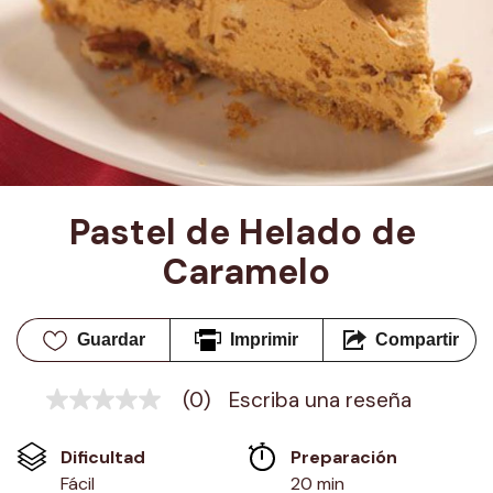
Pastel de Helado de 
Caramelo
Guardar
Imprimir
Compartir
(0)
Escriba una reseña
Sin
puntuación
Enlace
Dificultad
Preparación 
en
la
Fácil
20 min