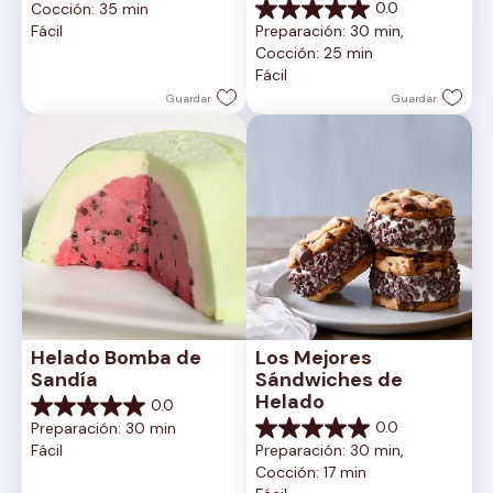
Cremoso
0.0
Cocción: 35 min
5
0.0
Fácil
Preparación: 30 min, 
estrellas.
de
Cocción: 25 min
5
Fácil
estrellas.
Guardar
Guardar
Helado Bomba de 
Los Mejores 
Sandía
Sándwiches de 
Helado
0.0
0.0
0.0
Preparación: 30 min
de
0.0
Fácil
Preparación: 30 min, 
5
de
Cocción: 17 min
estrellas.
5