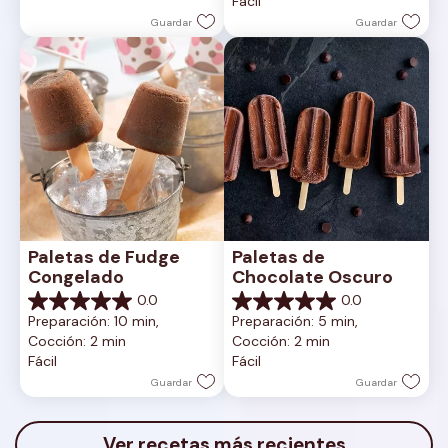
Fácil
estrellas.
Guardar
Guardar
Paletas de Fudge 
Paletas de 
Congelado
Chocolate Oscuro
0.0
0.0
0.0
0.0
Preparación: 10 min, 
Preparación: 5 min, 
de
de
Cocción: 2 min
Cocción: 2 min
5
5
Fácil
Fácil
estrellas.
estrellas.
Guardar
Guardar
Ver recetas más recientes