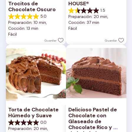
Trocitos de 
HOUSE®
Chocolate Oscuro
1.5
1.5
5.0
Preparación: 20 min, 
de
5.0
Preparación: 10 min, 
Cocción: 37 min
5
de
Cocción: 13 min
Fácil
estrellas.
5
Fácil
2
estrellas.
reseñas
1
Guardar
Guardar
reseña
Torta de Chocolate 
Delicioso Pastel de 
Húmedo y Suave
Chocolate con 
Glaseado de 
0.0
0.0
Chocolate Rico y 
Preparación: 20 min, 
de