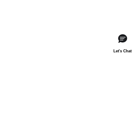
Acerca de nosotros
Contáctanos
Horneado para principiantes
Carnation
Libby's