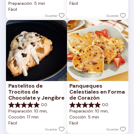
Preparación: 5 min
Fácil
estrellas.
de
Fácil
5
estrellas.
Guardar
Guardar
Pastelitos de 
Panqueques 
Trocitos de 
Celestiales en Forma 
Chocolate y Jengibre
de Corazón
0.0
0.0
0.0
0.0
Preparación: 10 min, 
Preparación: 10 min, 
de
de
Cocción: 17 min
Cocción: 5 min
5
5
Fácil
Fácil
estrellas.
estrellas.
Guardar
Guardar