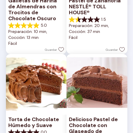
Galletas de Harina 
Pastel de Zanahoria 
de Almendras con 
NESTLÉ® TOLL 
Trocitos de 
HOUSE®
Chocolate Oscuro
1.5
1.5
5.0
Preparación: 20 min, 
de
5.0
Preparación: 10 min, 
Cocción: 37 min
5
de
Cocción: 13 min
Fácil
estrellas.
5
Fácil
2
estrellas.
reseñas
1
Guardar
Guardar
reseña
Torta de Chocolate 
Delicioso Pastel de 
Húmedo y Suave
Chocolate con 
Glaseado de 
0.0