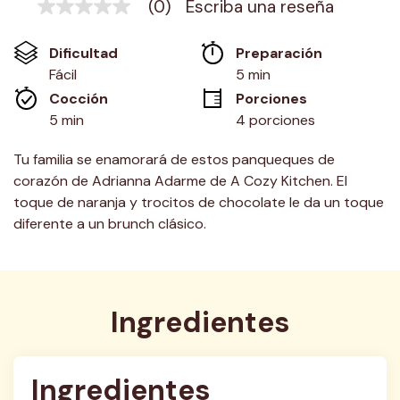
(0)
Escriba una reseña
Sin
puntuación
Enlace
Dificultad
Preparación 
en
la
Fácil
5 min
misma
Cocción 
Porciones
página.
5 min
4 porciones
Tu familia se enamorará de estos panqueques de
corazón de Adrianna Adarme de A Cozy Kitchen. El
toque de naranja y trocitos de chocolate le da un toque
diferente a un brunch clásico.
Ingredientes
Ingredientes 