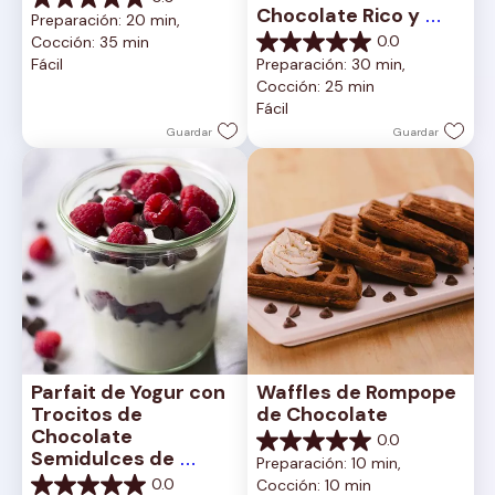
0.0
Chocolate Rico y 
Preparación: 20 min, 
de
Cremoso
0.0
Cocción: 35 min
5
0.0
Fácil
Preparación: 30 min, 
estrellas.
de
Cocción: 25 min
5
Fácil
estrellas.
Guardar
Guardar
Parfait de Yogur con 
Waffles de Rompope 
Trocitos de 
de Chocolate
Chocolate 
0.0
0.0
Semidulces de 
Preparación: 10 min, 
de
Nestlé Toll House
0.0
Cocción: 10 min
5
0.0