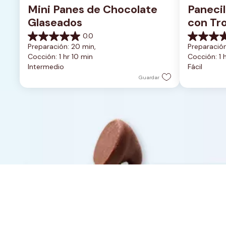
Mini Panes de Chocolate 
Panecil
Glaseados
con Tr
0.0
0.0
0.0
Preparación: 20 min, 
Preparación
de
de
Cocción: 1 hr 10 min
Cocción: 1 
5
5
Intermedio
Fácil
estrellas.
estrellas.
Guardar