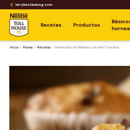
Verybestbaking.com
Básico
Recetas
Productos
horne
Inicio
Panes
Recetas
Panecillos de Plátano con Mini Trocitos