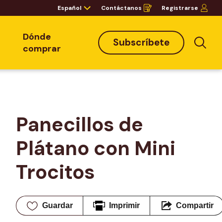
Español
Contáctanos
Registrarse
Opens
in
a
new
window
Dónde
Subscríbete
Bus
comprar
Panecillos de 
Plátano con Mini 
Trocitos
Guardar
Imprimir
Compartir