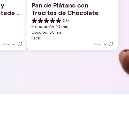
y 
Pan de Plátano con 
tede 
Trocitos de Chocolate
0.0
0.0
Preparación: 10 min, 
de
Cocción: 55 min
5
Fácil
estrellas.
Guardar
Guardar