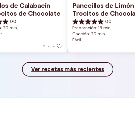
los de Calabacín 
Panecillos de Limón 
ocitos de Chocolate
Trocitos de Chocola
con Streusel
0.0
0.0
0.0
: 20 min, 
Preparación: 15 min, 
de
hr
Cocción: 20 min
5
Fácil
estrellas.
Guardar
Ver recetas más recientes