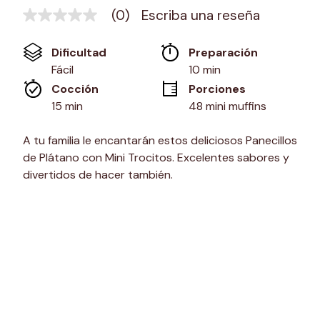
(0)
Escriba una reseña
Sin
puntuación
Enlace
Dificultad
Preparación 
en
la
Fácil
10 min
misma
Cocción 
Porciones
página.
15 min
48 mini muffins
A tu familia le encantarán estos deliciosos Panecillos
de Plátano con Mini Trocitos. Excelentes sabores y
divertidos de hacer también.