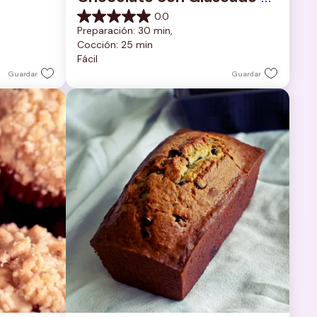
de Chocolate Rico y 
0.0
0.0
Cremoso
Preparación: 30 min, 
de
Cocción: 25 min
5
Fácil
estrellas.
Guardar
Guardar