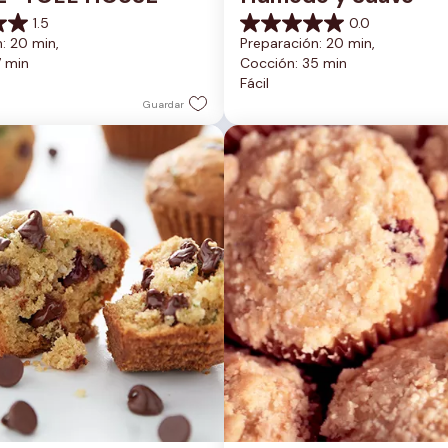
1.5
0.0
0.0
: 20 min, 
Preparación: 20 min, 
de
7 min
Cocción: 35 min
5
Fácil
estrellas.
Guardar