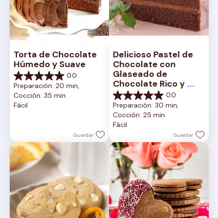
Torta de Chocolate 
Delicioso Pastel de 
Húmedo y Suave
Chocolate con 
Glaseado de 
0.0
0.0
Chocolate Rico y 
Preparación: 20 min, 
de
Cremoso
0.0
Cocción: 35 min
5
0.0
Fácil
Preparación: 30 min, 
estrellas.
de
Cocción: 25 min
5
Fácil
estrellas.
Guardar
Guardar