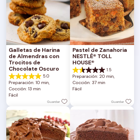
Galletas de Harina 
Pastel de Zanahoria 
de Almendras con 
NESTLÉ® TOLL 
Trocitos de 
HOUSE®
Chocolate Oscuro
1.5
1.5
5.0
Preparación: 20 min, 
de
5.0
Preparación: 10 min, 
Cocción: 37 min
5
de
Cocción: 13 min
Fácil
estrellas.
5
Fácil
2
estrellas.
reseñas
1
Guardar
Guardar
reseña