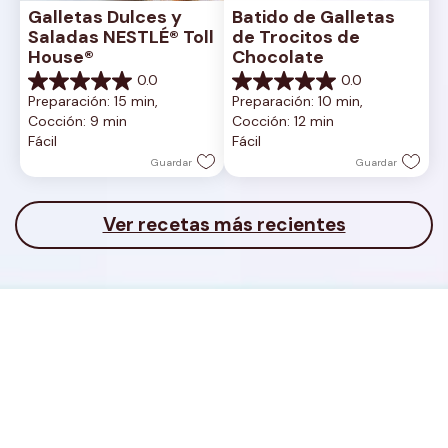
Galletas Dulces y 
Batido de Galletas 
Saladas NESTLÉ® Toll 
de Trocitos de 
House®
Chocolate
0.0
0.0
0.0
0.0
Preparación: 15 min, 
Preparación: 10 min, 
de
de
Cocción: 9 min
Cocción: 12 min
5
5
Fácil
Fácil
estrellas.
estrellas.
Guardar
Guardar
Ver recetas más recientes