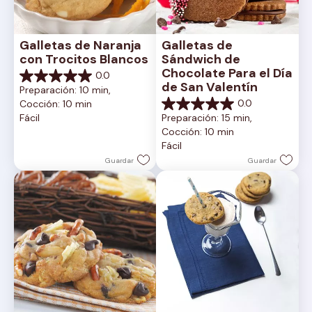
Galletas de Naranja 
Galletas de 
con Trocitos Blancos
Sándwich de 
Chocolate Para el Día 
0.0
0.0
de San Valentín
Preparación: 10 min, 
de
0.0
Cocción: 10 min
5
0.0
Fácil
Preparación: 15 min, 
estrellas.
de
Cocción: 10 min
5
Fácil
estrellas.
Guardar
Guardar