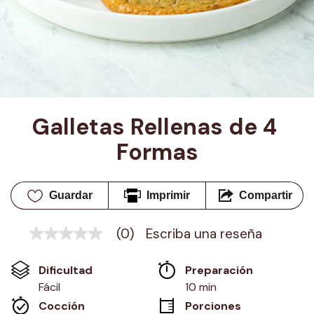
Galletas Rellenas de 4 
Formas
Guardar
Imprimir
Compartir
(0)
Escriba una reseña
Sin
puntuación
Enlace
Dificultad
Preparación 
en
la
Fácil
10 min
misma
Cocción 
Porciones
página.