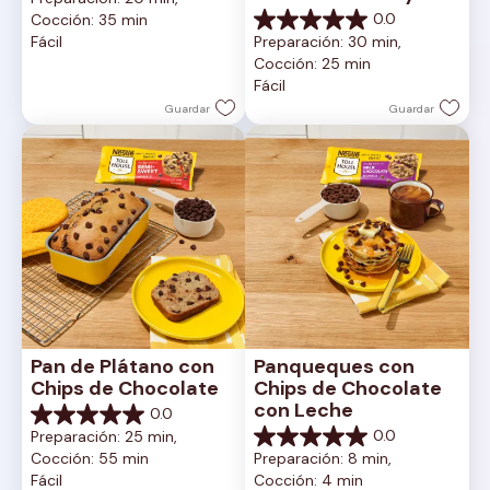
de
Cremoso
0.0
Cocción: 35 min
5
0.0
Fácil
Preparación: 30 min, 
estrellas.
de
Cocción: 25 min
5
Fácil
estrellas.
Guardar
Guardar
Pan de Plátano con 
Panqueques con 
Chips de Chocolate
Chips de Chocolate 
con Leche
0.0
0.0
0.0
Preparación: 25 min, 
de
0.0
Cocción: 55 min
Preparación: 8 min, 
5
de
Fácil
Cocción: 4 min
estrellas.
5