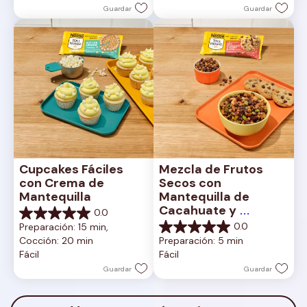
estrellas.
Guardar
Guardar
Cupcakes Fáciles 
Mezcla de Frutos 
con Crema de 
Secos con 
Mantequilla
Mantequilla de 
Cacahuate y 
0.0
0.0
Chocolate con Leche
0.0
Preparación: 15 min, 
de
0.0
Cocción: 20 min
Preparación: 5 min
5
de
Fácil
Fácil
estrellas.
5
estrellas.
Guardar
Guardar