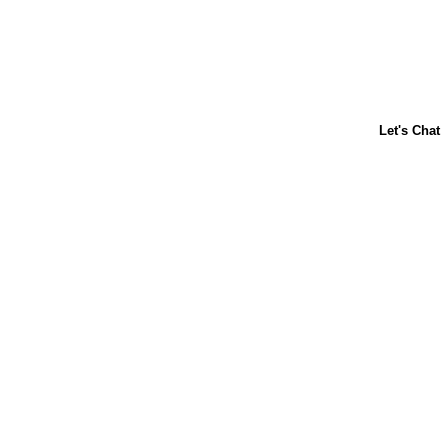
Acerca de nosotros
Contáctanos
Horneado para principiantes
Carnation
Libby's
Preguntas frecuentes