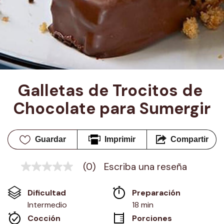
Galletas de Trocitos de 
Chocolate para Sumergir
Guardar
Imprimir
Compartir
(0)
Escriba una reseña
Sin
puntuación
Enlace
Dificultad
Preparación 
en
la
Intermedio
18 min
misma
Cocción 
Porciones
página.