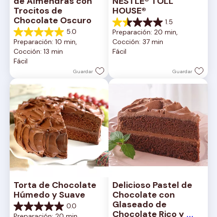
de Almendras con 
NESTLÉ® TOLL 
Trocitos de 
HOUSE®
Chocolate Oscuro
1.5
1.5
5.0
Preparación: 20 min, 
de
5.0
Preparación: 10 min, 
Cocción: 37 min
5
de
Cocción: 13 min
Fácil
estrellas.
5
Fácil
2
estrellas.
reseñas
1
Guardar
Guardar
reseña
Torta de Chocolate 
Delicioso Pastel de 
Húmedo y Suave
Chocolate con 
Glaseado de 
0.0
0.0
Chocolate Rico y 
Preparación: 20 min, 