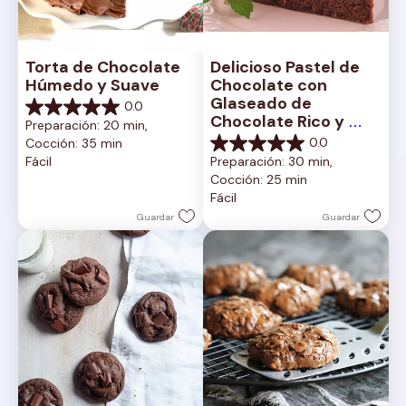
Torta de Chocolate 
Delicioso Pastel de 
Húmedo y Suave
Chocolate con 
Glaseado de 
0.0
0.0
Chocolate Rico y 
Preparación: 20 min, 
de
Cremoso
0.0
Cocción: 35 min
5
0.0
Fácil
Preparación: 30 min, 
estrellas.
de
Cocción: 25 min
5
Fácil
estrellas.
Guardar
Guardar