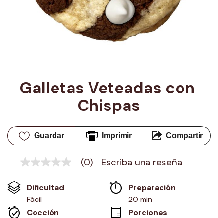
Galletas Veteadas con 
Chispas
Guardar
Imprimir
Compartir
(0)
Escriba una reseña
Sin
puntuación
Enlace
Dificultad
Preparación 
en
la
Fácil
20 min
misma
Cocción 
Porciones
página.