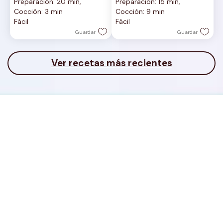
Preparación: 20 min, 
Preparación: 15 min, 
de
de
Cocción: 3 min
Cocción: 9 min
5
5
Fácil
Fácil
estrellas.
estrellas.
Guardar
Guardar
Ver recetas más recientes