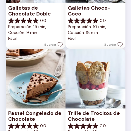
Galletas de 
Galletas Choco-
Chocolate Doble
Coco
0.0
0.0
0.0
0.0
Preparación: 15 min, 
Preparación: 10 min, 
de
de
Cocción: 9 min
Cocción: 18 min
5
5
Fácil
Fácil
estrellas.
estrellas.
Guardar
Guardar
Pastel Congelado de 
Trifle de Trocitos de 
Chocolate
Chocolate
0.0
0.0
0.0
0.0