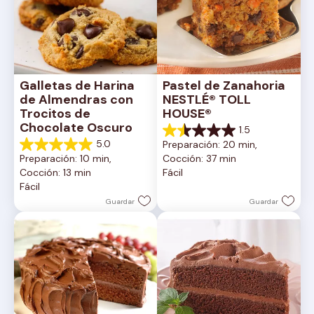
Galletas de Harina 
Pastel de Zanahoria 
de Almendras con 
NESTLÉ® TOLL 
Trocitos de 
HOUSE®
Chocolate Oscuro
1.5
1.5
5.0
Preparación: 20 min, 
de
5.0
Preparación: 10 min, 
Cocción: 37 min
5
de
Cocción: 13 min
Fácil
estrellas.
5
Fácil
2
estrellas.
reseñas
1
Guardar
Guardar
reseña